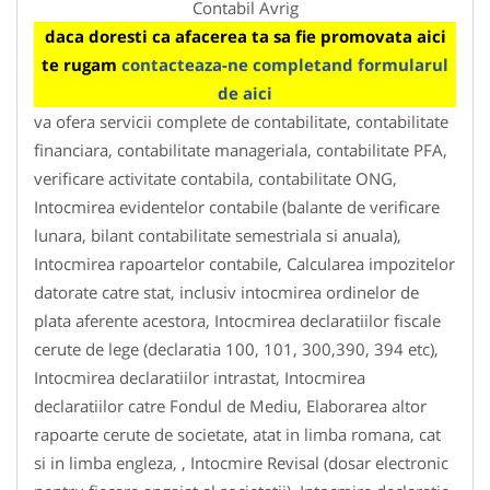
Contabil Avrig
daca doresti ca afacerea ta sa fie promovata aici
te rugam
contacteaza-ne completand formularul
de aici
va ofera servicii complete de contabilitate, contabilitate
financiara, contabilitate manageriala, contabilitate PFA,
verificare activitate contabila, contabilitate ONG,
Intocmirea evidentelor contabile (balante de verificare
lunara, bilant contabilitate semestriala si anuala),
Intocmirea rapoartelor contabile, Calcularea impozitelor
datorate catre stat, inclusiv intocmirea ordinelor de
plata aferente acestora, Intocmirea declaratiilor fiscale
cerute de lege (declaratia 100, 101, 300,390, 394 etc),
Intocmirea declaratiilor intrastat, Intocmirea
declaratiilor catre Fondul de Mediu, Elaborarea altor
rapoarte cerute de societate, atat in limba romana, cat
si in limba engleza, , Intocmire Revisal (dosar electronic