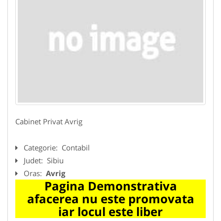
Cabinet Privat Avrig
Categorie:
Contabil
Judet:
Sibiu
Oras:
Avrig
Pagina Demonstrativa
afacerea nu este promovata
iar locul este liber