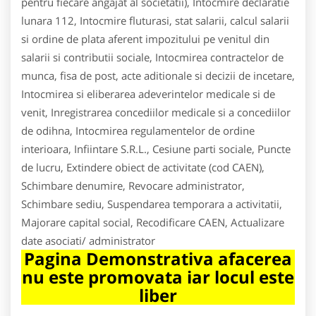
pentru fiecare angajat al societatii), Intocmire declaratie
lunara 112, Intocmire fluturasi, stat salarii, calcul salarii
si ordine de plata aferent impozitului pe venitul din
salarii si contributii sociale, Intocmirea contractelor de
munca, fisa de post, acte aditionale si decizii de incetare,
Intocmirea si eliberarea adeverintelor medicale si de
venit, Inregistrarea concediilor medicale si a concediilor
de odihna, Intocmirea regulamentelor de ordine
interioara, Infiintare S.R.L., Cesiune parti sociale, Puncte
de lucru, Extindere obiect de activitate (cod CAEN),
Schimbare denumire, Revocare administrator,
Schimbare sediu, Suspendarea temporara a activitatii,
Majorare capital social, Recodificare CAEN, Actualizare
date asociati/ administrator
Pagina Demonstrativa afacerea
nu este promovata iar locul este
liber