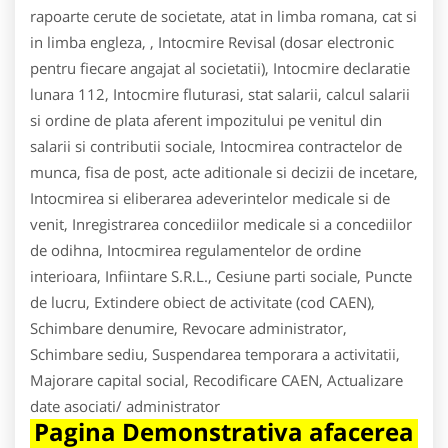
rapoarte cerute de societate, atat in limba romana, cat si
in limba engleza, , Intocmire Revisal (dosar electronic
pentru fiecare angajat al societatii), Intocmire declaratie
lunara 112, Intocmire fluturasi, stat salarii, calcul salarii
si ordine de plata aferent impozitului pe venitul din
salarii si contributii sociale, Intocmirea contractelor de
munca, fisa de post, acte aditionale si decizii de incetare,
Intocmirea si eliberarea adeverintelor medicale si de
venit, Inregistrarea concediilor medicale si a concediilor
de odihna, Intocmirea regulamentelor de ordine
interioara, Infiintare S.R.L., Cesiune parti sociale, Puncte
de lucru, Extindere obiect de activitate (cod CAEN),
Schimbare denumire, Revocare administrator,
Schimbare sediu, Suspendarea temporara a activitatii,
Majorare capital social, Recodificare CAEN, Actualizare
date asociati/ administrator
Pagina Demonstrativa afacerea