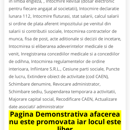
in limba engleza, , Intocmire Revisal (dosar electronic
pentru fiecare angajat al societatii), Intocmire declaratie
lunara 112, Intocmire fluturasi, stat salarii, calcul salarii
si ordine de plata aferent impozitului pe venitul din
salarii si contributii sociale, Intocmirea contractelor de
munca, fisa de post, acte aditionale si decizii de incetare,
Intocmirea si eliberarea adeverintelor medicale si de
venit, Inregistrarea concediilor medicale si a concediilor
de odihna, Intocmirea regulamentelor de ordine
interioara, Infiintare S.R.L., Cesiune parti sociale, Puncte
de lucru, Extindere obiect de activitate (cod CAEN),
Schimbare denumire, Revocare administrator,
Schimbare sediu, Suspendarea temporara a activitatii,
Majorare capital social, Recodificare CAEN, Actualizare
date asociati/ administrator
Pagina Demonstrativa afacerea
nu este promovata iar locul este
liber