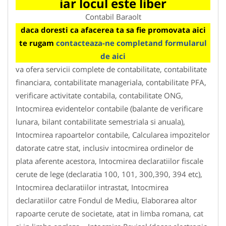
iar locul este liber
Contabil Baraolt
daca doresti ca afacerea ta sa fie promovata aici
te rugam
contacteaza-ne completand formularul
de aici
va ofera servicii complete de contabilitate, contabilitate
financiara, contabilitate manageriala, contabilitate PFA,
verificare activitate contabila, contabilitate ONG,
Intocmirea evidentelor contabile (balante de verificare
lunara, bilant contabilitate semestriala si anuala),
Intocmirea rapoartelor contabile, Calcularea impozitelor
datorate catre stat, inclusiv intocmirea ordinelor de
plata aferente acestora, Intocmirea declaratiilor fiscale
cerute de lege (declaratia 100, 101, 300,390, 394 etc),
Intocmirea declaratiilor intrastat, Intocmirea
declaratiilor catre Fondul de Mediu, Elaborarea altor
rapoarte cerute de societate, atat in limba romana, cat