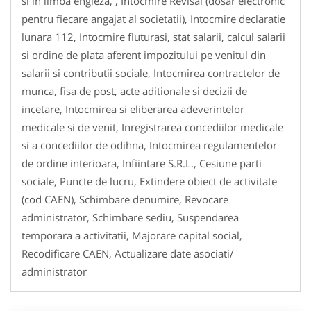
si in limba engleza, , Intocmire Revisal (dosar electronic
pentru fiecare angajat al societatii), Intocmire declaratie
lunara 112, Intocmire fluturasi, stat salarii, calcul salarii
si ordine de plata aferent impozitului pe venitul din
salarii si contributii sociale, Intocmirea contractelor de
munca, fisa de post, acte aditionale si decizii de
incetare, Intocmirea si eliberarea adeverintelor
medicale si de venit, Inregistrarea concediilor medicale
si a concediilor de odihna, Intocmirea regulamentelor
de ordine interioara, Infiintare S.R.L., Cesiune parti
sociale, Puncte de lucru, Extindere obiect de activitate
(cod CAEN), Schimbare denumire, Revocare
administrator, Schimbare sediu, Suspendarea
temporara a activitatii, Majorare capital social,
Recodificare CAEN, Actualizare date asociati/
administrator