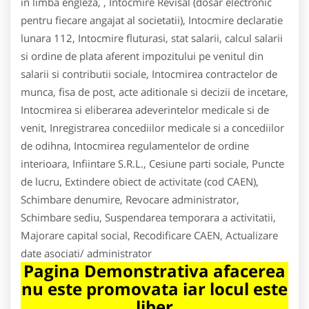
in limba engleza, , Intocmire Revisal (dosar electronic
pentru fiecare angajat al societatii), Intocmire declaratie
lunara 112, Intocmire fluturasi, stat salarii, calcul salarii
si ordine de plata aferent impozitului pe venitul din
salarii si contributii sociale, Intocmirea contractelor de
munca, fisa de post, acte aditionale si decizii de incetare,
Intocmirea si eliberarea adeverintelor medicale si de
venit, Inregistrarea concediilor medicale si a concediilor
de odihna, Intocmirea regulamentelor de ordine
interioara, Infiintare S.R.L., Cesiune parti sociale, Puncte
de lucru, Extindere obiect de activitate (cod CAEN),
Schimbare denumire, Revocare administrator,
Schimbare sediu, Suspendarea temporara a activitatii,
Majorare capital social, Recodificare CAEN, Actualizare
date asociati/ administrator
Pagina Demonstrativa afacerea
nu este promovata iar locul este
liber