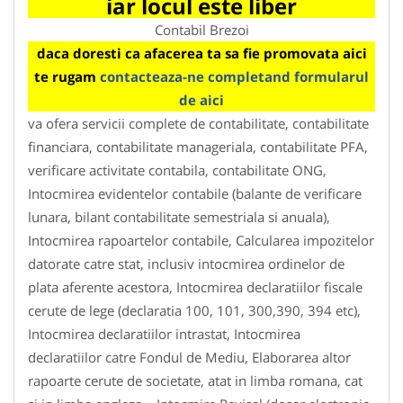
iar locul este liber
Contabil Brezoi
daca doresti ca afacerea ta sa fie promovata aici
te rugam
contacteaza-ne completand formularul
de aici
va ofera servicii complete de contabilitate, contabilitate
financiara, contabilitate manageriala, contabilitate PFA,
verificare activitate contabila, contabilitate ONG,
Intocmirea evidentelor contabile (balante de verificare
lunara, bilant contabilitate semestriala si anuala),
Intocmirea rapoartelor contabile, Calcularea impozitelor
datorate catre stat, inclusiv intocmirea ordinelor de
plata aferente acestora, Intocmirea declaratiilor fiscale
cerute de lege (declaratia 100, 101, 300,390, 394 etc),
Intocmirea declaratiilor intrastat, Intocmirea
declaratiilor catre Fondul de Mediu, Elaborarea altor
rapoarte cerute de societate, atat in limba romana, cat