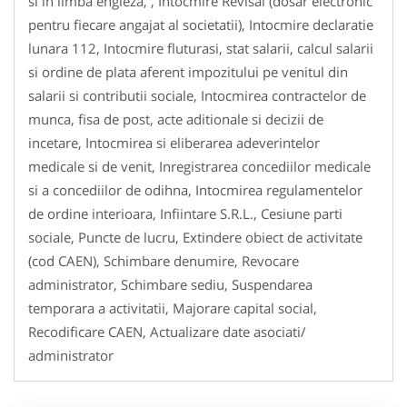
si in limba engleza, , Intocmire Revisal (dosar electronic
pentru fiecare angajat al societatii), Intocmire declaratie
lunara 112, Intocmire fluturasi, stat salarii, calcul salarii
si ordine de plata aferent impozitului pe venitul din
salarii si contributii sociale, Intocmirea contractelor de
munca, fisa de post, acte aditionale si decizii de
incetare, Intocmirea si eliberarea adeverintelor
medicale si de venit, Inregistrarea concediilor medicale
si a concediilor de odihna, Intocmirea regulamentelor
de ordine interioara, Infiintare S.R.L., Cesiune parti
sociale, Puncte de lucru, Extindere obiect de activitate
(cod CAEN), Schimbare denumire, Revocare
administrator, Schimbare sediu, Suspendarea
temporara a activitatii, Majorare capital social,
Recodificare CAEN, Actualizare date asociati/
administrator