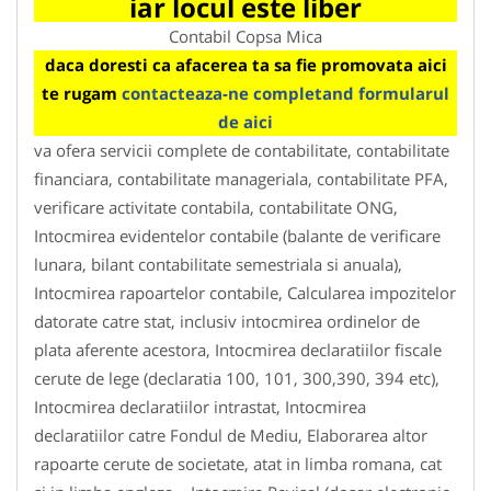
iar locul este liber
Contabil Copsa Mica
daca doresti ca afacerea ta sa fie promovata aici
te rugam
contacteaza-ne completand formularul
de aici
va ofera servicii complete de contabilitate, contabilitate
financiara, contabilitate manageriala, contabilitate PFA,
verificare activitate contabila, contabilitate ONG,
Intocmirea evidentelor contabile (balante de verificare
lunara, bilant contabilitate semestriala si anuala),
Intocmirea rapoartelor contabile, Calcularea impozitelor
datorate catre stat, inclusiv intocmirea ordinelor de
plata aferente acestora, Intocmirea declaratiilor fiscale
cerute de lege (declaratia 100, 101, 300,390, 394 etc),
Intocmirea declaratiilor intrastat, Intocmirea
declaratiilor catre Fondul de Mediu, Elaborarea altor
rapoarte cerute de societate, atat in limba romana, cat