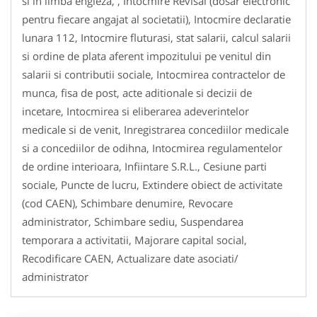
si in limba engleza, , Intocmire Revisal (dosar electronic
pentru fiecare angajat al societatii), Intocmire declaratie
lunara 112, Intocmire fluturasi, stat salarii, calcul salarii
si ordine de plata aferent impozitului pe venitul din
salarii si contributii sociale, Intocmirea contractelor de
munca, fisa de post, acte aditionale si decizii de
incetare, Intocmirea si eliberarea adeverintelor
medicale si de venit, Inregistrarea concediilor medicale
si a concediilor de odihna, Intocmirea regulamentelor
de ordine interioara, Infiintare S.R.L., Cesiune parti
sociale, Puncte de lucru, Extindere obiect de activitate
(cod CAEN), Schimbare denumire, Revocare
administrator, Schimbare sediu, Suspendarea
temporara a activitatii, Majorare capital social,
Recodificare CAEN, Actualizare date asociati/
administrator