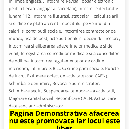
in limba engleza, , Intocmire Revisal (dosar electronic
pentru fiecare angajat al societatii), Intocmire declaratie
lunara 112, Intocmire fluturasi, stat salarii, calcul salarii
si ordine de plata aferent impozitului pe venitul din
salarii si contributii sociale, Intocmirea contractelor de
munca, fisa de post, acte aditionale si decizii de incetare,
Intocmirea si eliberarea adeverintelor medicale si de
venit, Inregistrarea concediilor medicale si a concediilor
de odihna, Intocmirea regulamentelor de ordine
interioara, Infiintare S.R.L., Cesiune parti sociale, Puncte
de lucru, Extindere obiect de activitate (cod CAEN),
Schimbare denumire, Revocare administrator,
Schimbare sediu, Suspendarea temporara a activitatii,
Majorare capital social, Recodificare CAEN, Actualizare
date asociati/ administrator
Pagina Demonstrativa afacerea
nu este promovata iar locul este
liber