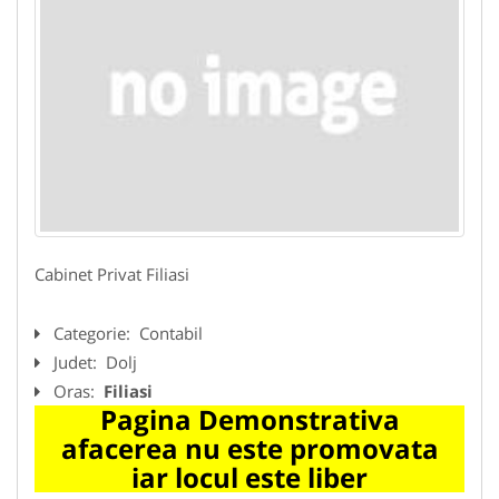
Cabinet Privat Filiasi
Categorie:
Contabil
Judet:
Dolj
Oras:
Filiasi
Pagina Demonstrativa
afacerea nu este promovata
iar locul este liber