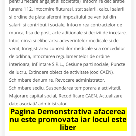
pentru fiecare angajat al societatii), Intocmire declaratie
lunara 112, Intocmire fluturasi, stat salarii, calcul salarii
si ordine de plata aferent impozitului pe venitul din
salarii si contributii sociale, Intocmirea contractelor de
munca, fisa de post, acte aditionale si decizii de incetare,
Intocmirea si eliberarea adeverintelor medicale si de
venit, Inregistrarea concediilor medicale si a concediilor
de odihna, Intocmirea regulamentelor de ordine
interioara, Infiintare S.R.L., Cesiune parti sociale, Puncte
de lucru, Extindere obiect de activitate (cod CAEN),
Schimbare denumire, Revocare administrator,
Schimbare sediu, Suspendarea temporara a activitatii,
Majorare capital social, Recodificare CAEN, Actualizare
date asociati/ administrator
Pagina Demonstrativa afacerea
nu este promovata iar locul este
liber