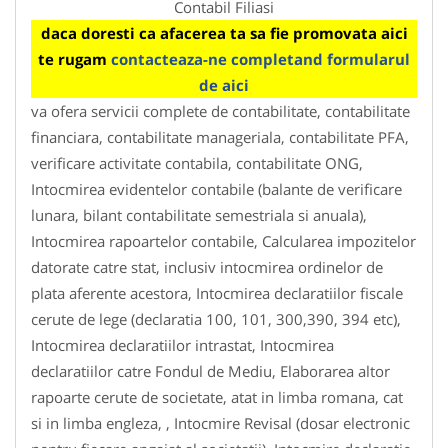
Contabil Filiasi
daca doresti ca afacerea ta sa fie promovata aici
te rugam
contacteaza-ne completand formularul
de aici
va ofera servicii complete de contabilitate, contabilitate
financiara, contabilitate manageriala, contabilitate PFA,
verificare activitate contabila, contabilitate ONG,
Intocmirea evidentelor contabile (balante de verificare
lunara, bilant contabilitate semestriala si anuala),
Intocmirea rapoartelor contabile, Calcularea impozitelor
datorate catre stat, inclusiv intocmirea ordinelor de
plata aferente acestora, Intocmirea declaratiilor fiscale
cerute de lege (declaratia 100, 101, 300,390, 394 etc),
Intocmirea declaratiilor intrastat, Intocmirea
declaratiilor catre Fondul de Mediu, Elaborarea altor
rapoarte cerute de societate, atat in limba romana, cat
si in limba engleza, , Intocmire Revisal (dosar electronic