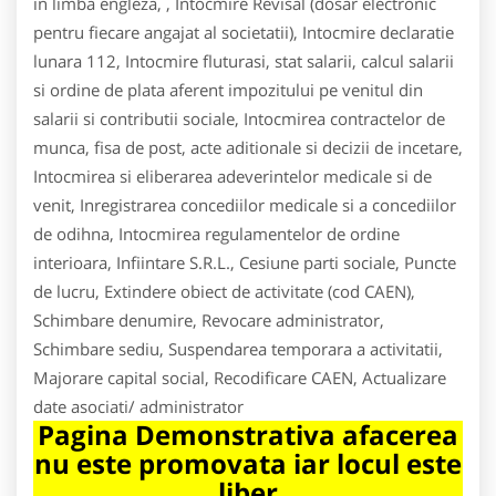
in limba engleza, , Intocmire Revisal (dosar electronic
pentru fiecare angajat al societatii), Intocmire declaratie
lunara 112, Intocmire fluturasi, stat salarii, calcul salarii
si ordine de plata aferent impozitului pe venitul din
salarii si contributii sociale, Intocmirea contractelor de
munca, fisa de post, acte aditionale si decizii de incetare,
Intocmirea si eliberarea adeverintelor medicale si de
venit, Inregistrarea concediilor medicale si a concediilor
de odihna, Intocmirea regulamentelor de ordine
interioara, Infiintare S.R.L., Cesiune parti sociale, Puncte
de lucru, Extindere obiect de activitate (cod CAEN),
Schimbare denumire, Revocare administrator,
Schimbare sediu, Suspendarea temporara a activitatii,
Majorare capital social, Recodificare CAEN, Actualizare
date asociati/ administrator
Pagina Demonstrativa afacerea
nu este promovata iar locul este
liber