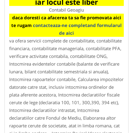
iar locul este liber
Contabil Geoagiu
daca doresti ca afacerea ta sa fie promovata aici
te rugam
contacteaza-ne completand formularul
de aici
va ofera servicii complete de contabilitate, contabilitate
financiara, contabilitate manageriala, contabilitate PFA,
verificare activitate contabila, contabilitate ONG,
Intocmirea evidentelor contabile (balante de verificare
lunara, bilant contabilitate semestriala si anuala),
Intocmirea rapoartelor contabile, Calcularea impozitelor
datorate catre stat, inclusiv intocmirea ordinelor de
plata aferente acestora, Intocmirea declaratiilor fiscale
cerute de lege (declaratia 100, 101, 300,390, 394 etc),
Intocmirea declaratiilor intrastat, Intocmirea
declaratiilor catre Fondul de Mediu, Elaborarea altor
rapoarte cerute de societate, atat in limba romana, cat