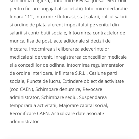
si in limba engleza, , Intocmire Revisal (dosar electronic
pentru fiecare angajat al societatii), Intocmire declaratie
lunara 112, Intocmire fluturasi, stat salarii, calcul salarii
si ordine de plata aferent impozitului pe venitul din
salarii si contributii sociale, Intocmirea contractelor de
munca, fisa de post, acte aditionale si decizii de
incetare, Intocmirea si eliberarea adeverintelor
medicale si de venit, Inregistrarea concediilor medicale
si a concediilor de odihna, Intocmirea regulamentelor
de ordine interioara, Infiintare S.R.L., Cesiune parti
sociale, Puncte de lucru, Extindere obiect de activitate
(cod CAEN), Schimbare denumire, Revocare
administrator, Schimbare sediu, Suspendarea
temporara a activitatii, Majorare capital social,
Recodificare CAEN, Actualizare date asociati/
administrator