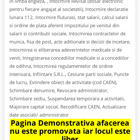
in limba engleza, , Intocmire Revisal (dosar electronic
pentru fiecare angajat al societatii), Intocmire declaratie
lunara 112, Intocmire fluturasi, stat salarii, calcul salarii
si ordine de plata aferent impozitului pe venitul din
salarii si contributii sociale, Intocmirea contractelor de
munca, fisa de post, acte aditionale si decizii de incetare,
Intocmirea si eliberarea adeverintelor medicale si de
venit, Inregistrarea concediilor medicale si a concediilor
de odihna, Intocmirea regulamentelor de ordine
interioara, Infiintare S.R.L., Cesiune parti sociale, Puncte
de lucru, Extindere obiect de activitate (cod CAEN),
Schimbare denumire, Revocare administrator,
Schimbare sediu, Suspendarea temporara a activitatii,
Majorare capital social, Recodificare CAEN, Actualizare
date asociati/ administrator
Pagina Demonstrativa afacerea
nu este promovata iar locul este
liber