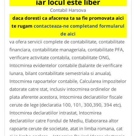
iar locul este liber
Contabil Harsova
daca doresti ca afacerea ta sa fie promovata aici
te rugam
contacteaza-ne completand formularul
de aici
va ofera servicii complete de contabilitate, contabilitate
financiara, contabilitate manageriala, contabilitate PFA,
verificare activitate contabila, contabilitate ONG,
Intocmirea evidentelor contabile (balante de verificare
lunara, bilant contabilitate semestriala si anuala),
Intocmirea rapoartelor contabile, Calcularea impozitelor
datorate catre stat, inclusiv intocmirea ordinelor de
plata aferente acestora, Intocmirea declaratiilor fiscale
cerute de lege (declaratia 100, 101, 300,390, 394 etc),
Intocmirea declaratiilor intrastat, Intocmirea
declaratiilor catre Fondul de Mediu, Elaborarea altor
rapoarte cerute de societate, atat in limba romana, cat