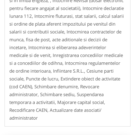
si in limba engleza, , Intocmire Revisal (dosar electronic
pentru fiecare angajat al societatii), Intocmire declaratie
lunara 112, Intocmire fluturasi, stat salarii, calcul salarii
si ordine de plata aferent impozitului pe venitul din
salarii si contributii sociale, Intocmirea contractelor de
munca, fisa de post, acte aditionale si decizii de
incetare, Intocmirea si eliberarea adeverintelor
medicale si de venit, Inregistrarea concediilor medicale
si a concediilor de odihna, Intocmirea regulamentelor
de ordine interioara, Infiintare S.R.L., Cesiune parti
sociale, Puncte de lucru, Extindere obiect de activitate
(cod CAEN), Schimbare denumire, Revocare
administrator, Schimbare sediu, Suspendarea
temporara a activitatii, Majorare capital social,
Recodificare CAEN, Actualizare date asociati/
administrator