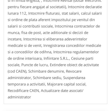
si in limba engleza, , Intocmire Revisal (dosar electronic
pentru fiecare angajat al societatii), Intocmire declaratie
lunara 112, Intocmire fluturasi, stat salarii, calcul salarii
si ordine de plata aferent impozitului pe venitul din
salarii si contributii sociale, Intocmirea contractelor de
munca, fisa de post, acte aditionale si decizii de
incetare, Intocmirea si eliberarea adeverintelor
medicale si de venit, Inregistrarea concediilor medicale
si a concediilor de odihna, Intocmirea regulamentelor
de ordine interioara, Infiintare S.R.L., Cesiune parti
sociale, Puncte de lucru, Extindere obiect de activitate
(cod CAEN), Schimbare denumire, Revocare
administrator, Schimbare sediu, Suspendarea
temporara a activitatii, Majorare capital social,
Recodificare CAEN, Actualizare date asociati/
administrator