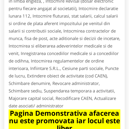
in limba engleza, , Intocmire Revisal (dosar electronic
pentru fiecare angajat al societatii), Intocmire declaratie
lunara 112, Intocmire fluturasi, stat salarii, calcul salarii
si ordine de plata aferent impozitului pe venitul din
salarii si contributii sociale, Intocmirea contractelor de
munca, fisa de post, acte aditionale si decizii de incetare,
Intocmirea si eliberarea adeverintelor medicale si de
venit, Inregistrarea concediilor medicale si a concediilor
de odihna, Intocmirea regulamentelor de ordine
interioara, Infiintare S.R.L., Cesiune parti sociale, Puncte
de lucru, Extindere obiect de activitate (cod CAEN),
Schimbare denumire, Revocare administrator,
Schimbare sediu, Suspendarea temporara a activitatii,
Majorare capital social, Recodificare CAEN, Actualizare
date asociati/ administrator
Pagina Demonstrativa afacerea
nu este promovata iar locul este
liber