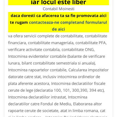
iar locul este liber
Contabil Moinesti
daca doresti ca afacerea ta sa fie promovata aici
te rugam
contacteaza-ne completand formularul
de aici
va ofera servicii complete de contabilitate, contabilitate
financiara, contabilitate manageriala, contabilitate PFA,
verificare activitate contabila, contabilitate ONG,
Intocmirea evidentelor contabile (balante de verificare
lunara, bilant contabilitate semestriala si anuala),
Intocmirea rapoartelor contabile, Calcularea impozitelor
datorate catre stat, inclusiv intocmirea ordinelor de
plata aferente acestora, Intocmirea declaratiilor fiscale
cerute de lege (declaratia 100, 101, 300,390, 394 etc),
Intocmirea declaratiilor intrastat, Intocmirea
declaratiilor catre Fondul de Mediu, Elaborarea altor
rapoarte cerute de societate, atat in limba romana, cat