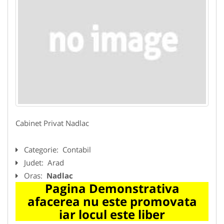
Cabinet Privat Nadlac
Categorie:
Contabil
Judet:
Arad
Oras:
Nadlac
Pagina Demonstrativa
afacerea nu este promovata
iar locul este liber