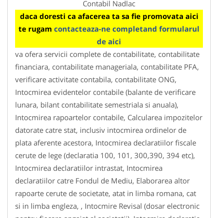
Contabil Nadlac
daca doresti ca afacerea ta sa fie promovata aici
te rugam
contacteaza-ne completand formularul
de aici
va ofera servicii complete de contabilitate, contabilitate
financiara, contabilitate manageriala, contabilitate PFA,
verificare activitate contabila, contabilitate ONG,
Intocmirea evidentelor contabile (balante de verificare
lunara, bilant contabilitate semestriala si anuala),
Intocmirea rapoartelor contabile, Calcularea impozitelor
datorate catre stat, inclusiv intocmirea ordinelor de
plata aferente acestora, Intocmirea declaratiilor fiscale
cerute de lege (declaratia 100, 101, 300,390, 394 etc),
Intocmirea declaratiilor intrastat, Intocmirea
declaratiilor catre Fondul de Mediu, Elaborarea altor
rapoarte cerute de societate, atat in limba romana, cat
si in limba engleza, , Intocmire Revisal (dosar electronic