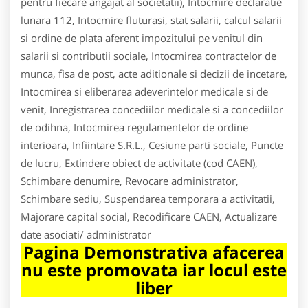
pentru fiecare angajat al societatii), Intocmire declaratie
lunara 112, Intocmire fluturasi, stat salarii, calcul salarii
si ordine de plata aferent impozitului pe venitul din
salarii si contributii sociale, Intocmirea contractelor de
munca, fisa de post, acte aditionale si decizii de incetare,
Intocmirea si eliberarea adeverintelor medicale si de
venit, Inregistrarea concediilor medicale si a concediilor
de odihna, Intocmirea regulamentelor de ordine
interioara, Infiintare S.R.L., Cesiune parti sociale, Puncte
de lucru, Extindere obiect de activitate (cod CAEN),
Schimbare denumire, Revocare administrator,
Schimbare sediu, Suspendarea temporara a activitatii,
Majorare capital social, Recodificare CAEN, Actualizare
date asociati/ administrator
Pagina Demonstrativa afacerea
nu este promovata iar locul este
liber