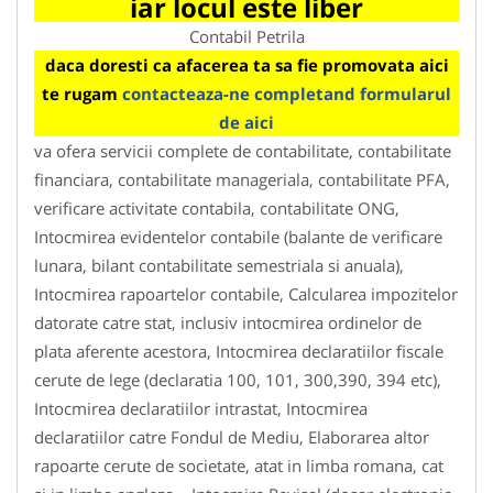
iar locul este liber
Contabil Petrila
daca doresti ca afacerea ta sa fie promovata aici
te rugam
contacteaza-ne completand formularul
de aici
va ofera servicii complete de contabilitate, contabilitate
financiara, contabilitate manageriala, contabilitate PFA,
verificare activitate contabila, contabilitate ONG,
Intocmirea evidentelor contabile (balante de verificare
lunara, bilant contabilitate semestriala si anuala),
Intocmirea rapoartelor contabile, Calcularea impozitelor
datorate catre stat, inclusiv intocmirea ordinelor de
plata aferente acestora, Intocmirea declaratiilor fiscale
cerute de lege (declaratia 100, 101, 300,390, 394 etc),
Intocmirea declaratiilor intrastat, Intocmirea
declaratiilor catre Fondul de Mediu, Elaborarea altor
rapoarte cerute de societate, atat in limba romana, cat