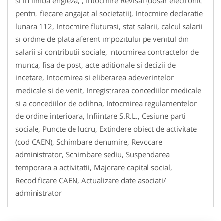
si in limba engleza, , Intocmire Revisal (dosar electronic
pentru fiecare angajat al societatii), Intocmire declaratie
lunara 112, Intocmire fluturasi, stat salarii, calcul salarii
si ordine de plata aferent impozitului pe venitul din
salarii si contributii sociale, Intocmirea contractelor de
munca, fisa de post, acte aditionale si decizii de
incetare, Intocmirea si eliberarea adeverintelor
medicale si de venit, Inregistrarea concediilor medicale
si a concediilor de odihna, Intocmirea regulamentelor
de ordine interioara, Infiintare S.R.L., Cesiune parti
sociale, Puncte de lucru, Extindere obiect de activitate
(cod CAEN), Schimbare denumire, Revocare
administrator, Schimbare sediu, Suspendarea
temporara a activitatii, Majorare capital social,
Recodificare CAEN, Actualizare date asociati/
administrator