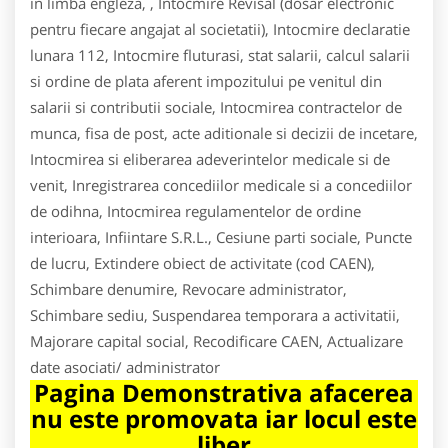
in limba engleza, , Intocmire Revisal (dosar electronic
pentru fiecare angajat al societatii), Intocmire declaratie
lunara 112, Intocmire fluturasi, stat salarii, calcul salarii
si ordine de plata aferent impozitului pe venitul din
salarii si contributii sociale, Intocmirea contractelor de
munca, fisa de post, acte aditionale si decizii de incetare,
Intocmirea si eliberarea adeverintelor medicale si de
venit, Inregistrarea concediilor medicale si a concediilor
de odihna, Intocmirea regulamentelor de ordine
interioara, Infiintare S.R.L., Cesiune parti sociale, Puncte
de lucru, Extindere obiect de activitate (cod CAEN),
Schimbare denumire, Revocare administrator,
Schimbare sediu, Suspendarea temporara a activitatii,
Majorare capital social, Recodificare CAEN, Actualizare
date asociati/ administrator
Pagina Demonstrativa afacerea
nu este promovata iar locul este
liber