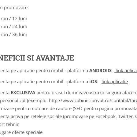
ri promovare:
 ron / 12 luni
 ron / 24 luni
 ron / 36 luni
NEFICII SI AVANTAJE
zenta pe aplicatie pentru mobil - platforma
ANDROID
:
link aplica
zenta pe aplicatie pentru mobil - platforma
iOS
:
link aplicatie
zenta
EXCLUSIVA
pentru orasul dumneavoastra (o singura afacere p
k personalizat (exemplu: http://www.cabinet-privat.ro/contabil/targ
imizare pentru motoare de cautare (SEO pentru pagina promovata
zenta activa pe retelele sociale (promovare pe Facebook, Twitter,
ort tehnic
ugare oferte speciale