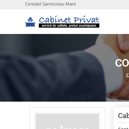
Contabil Sannicolau Mare
CO
C
Cab