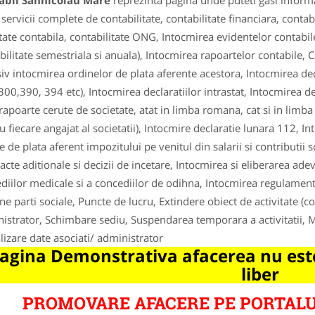
abil Sannicolau Mare
reprezinta pagina unde puteti gasi informa
 servicii complete de contabilitate, contabilitate financiara, contab
itate contabila, contabilitate ONG, Intocmirea evidentelor contabile
bilitate semestriala si anuala), Intocmirea rapoartelor contabile, C
siv intocmirea ordinelor de plata aferente acestora, Intocmirea decl
300,390, 394 etc), Intocmirea declaratiilor intrastat, Intocmirea d
 rapoarte cerute de societate, atat in limba romana, cat si in limba
 fiecare angajat al societatii), Intocmire declaratie lunara 112, Intoc
e de plata aferent impozitului pe venitul din salarii si contributii
 acte aditionale si decizii de incetare, Intocmirea si eliberarea ade
diilor medicale si a concediilor de odihna, Intocmirea regulamentel
ne parti sociale, Puncte de lucru, Extindere obiect de activitate
istrator, Schimbare sediu, Suspendarea temporara a activitatii, M
lizare date asociati/ administrator
agina Demonstrativa afacerea nu este
liber
PROMOVARE AFACERE PE PORTALU