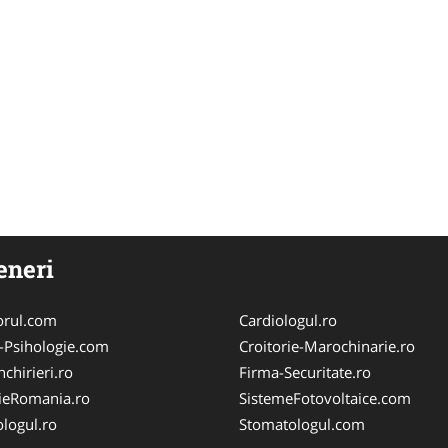
eneri
orul.com
Cardiologul.ro
-Psihologie.com
Croitorie-Marochinarie.ro
chirieri.ro
Firma-Securitate.ro
ieRomania.ro
SistemeFotovoltaice.com
logul.ro
Stomatologul.com