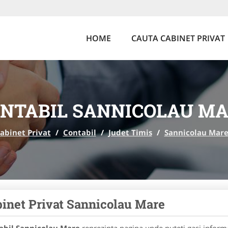
HOME
CAUTA CABINET PRIVAT
NTABIL SANNICOLAU M
abinet Privat
/
Contabil
/
Judet Timis
/
Sannicolau Mar
inet Privat Sannicolau Mare