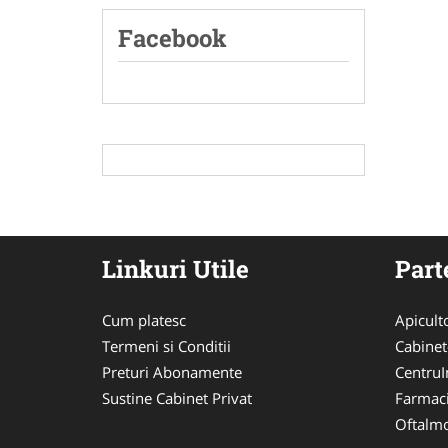
Facebook
Linkuri Utile
Part
Cum platesc
Apicult
Termeni si Conditii
Cabinet
Preturi Abonamente
CentruIn
Sustine Cabinet Privat
Farmac
Oftalmo