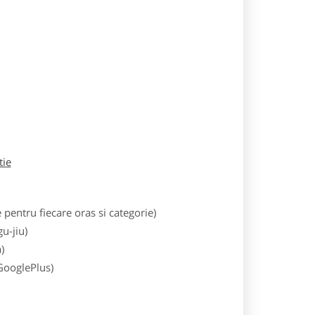
tie
entru fiecare oras si categorie)
u-jiu)
)
 GooglePlus)