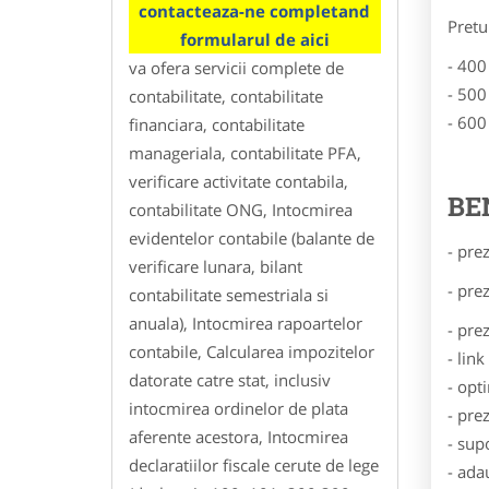
contacteaza-ne completand
Pretu
formularul de aici
- 400
va ofera servicii complete de
- 500
contabilitate, contabilitate
- 600
financiara, contabilitate
manageriala, contabilitate PFA,
verificare activitate contabila,
BE
contabilitate ONG, Intocmirea
evidentelor contabile (balante de
- pre
verificare lunara, bilant
- pre
contabilitate semestriala si
anuala), Intocmirea rapoartelor
- pre
contabile, Calcularea impozitelor
- lin
datorate catre stat, inclusiv
- opt
intocmirea ordinelor de plata
- pre
aferente acestora, Intocmirea
- sup
declaratiilor fiscale cerute de lege
- ada