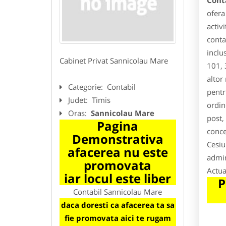
Cont
ofera
activ
conta
inclu
Cabinet Privat Sannicolau Mare
101, 
altor
Categorie:
Contabil
pentru
Judet:
Timis
ordin
Oras:
Sannicolau Mare
post,
Pagina
conce
Demonstrativa
Cesiu
afacerea nu este
admin
promovata
Actua
iar locul este liber
P
Contabil Sannicolau Mare
daca doresti ca afacerea ta sa
fie promovata aici te rugam