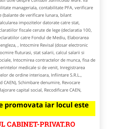
tii utile despre
Contabil Sannicolau Mare
. va
ilitate manageriala, contabilitate PFA, verificare
 (balante de verificare lunara, bilant
alcularea impozitelor datorate catre stat,
aratiilor fiscale cerute de lege (declaratia 100,
eclaratiilor catre Fondul de Mediu, Elaborarea
 engleza, , Intocmire Revisal (dosar electronic
mire fluturasi, stat salarii, calcul salarii si
 sociale, Intocmirea contractelor de munca, fisa de
verintelor medicale si de venit, Inregistrarea
or de ordine interioara, Infiintare S.R.L.,
 (cod CAEN), Schimbare denumire, Revocare
ajorare capital social, Recodificare CAEN,
 promovata iar locul este
L CABINET-PRIVAT.RO