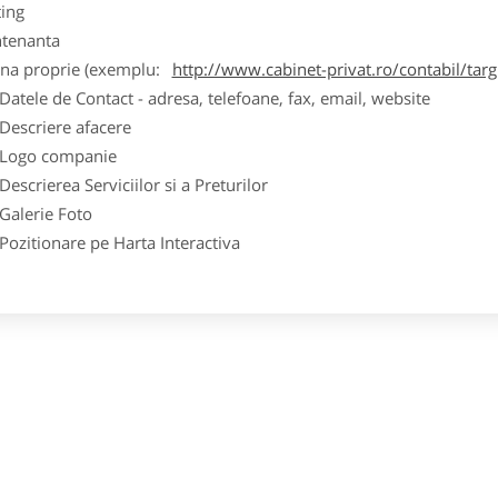
ting
tenanta
ina proprie (exemplu:
http://www.cabinet-privat.ro/contabil/targ
ele de Contact - adresa, telefoane, fax, email, website
scriere afacere
go companie
crierea Serviciilor si a Preturilor
lerie Foto
itionare pe Harta Interactiva