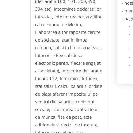
(declaratia 100, 101, 300,390,
- hos
394 etc), Intocmirea declaratiilor
- men
intrastat, Intocmirea declaratiilor
- pag
catre Fondul de Mediu,
- Dat
Elaborarea altor rapoarte cerute
- De
de societate, atat in limba
- Lo
romana, cat si in limba engleza, ,
- Des
Intocmire Revisal (dosar
- Ga
electronic pentru fiecare angajat
- Poz
al societatii), Intocmire declaratie
lunara 112, Intocmire fluturasi,
stat salarii, calcul salarii si ordine
de plata aferent impozitului pe
venitul din salarii si contributii
sociale, Intocmirea contractelor
de munca, fisa de post, acte
aditionale si decizii de incetare,
Intocmirea si eliberarea