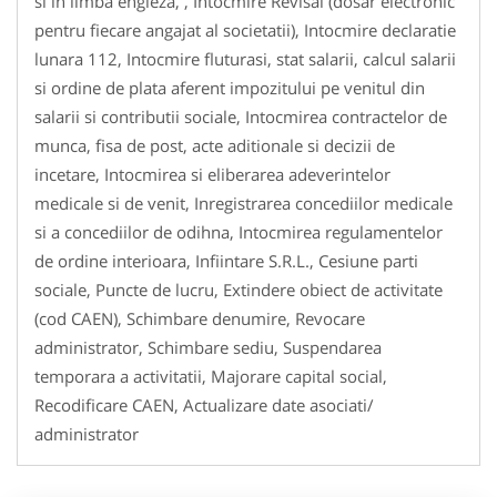
si in limba engleza, , Intocmire Revisal (dosar electronic
pentru fiecare angajat al societatii), Intocmire declaratie
lunara 112, Intocmire fluturasi, stat salarii, calcul salarii
si ordine de plata aferent impozitului pe venitul din
salarii si contributii sociale, Intocmirea contractelor de
munca, fisa de post, acte aditionale si decizii de
incetare, Intocmirea si eliberarea adeverintelor
medicale si de venit, Inregistrarea concediilor medicale
si a concediilor de odihna, Intocmirea regulamentelor
de ordine interioara, Infiintare S.R.L., Cesiune parti
sociale, Puncte de lucru, Extindere obiect de activitate
(cod CAEN), Schimbare denumire, Revocare
administrator, Schimbare sediu, Suspendarea
temporara a activitatii, Majorare capital social,
Recodificare CAEN, Actualizare date asociati/
administrator