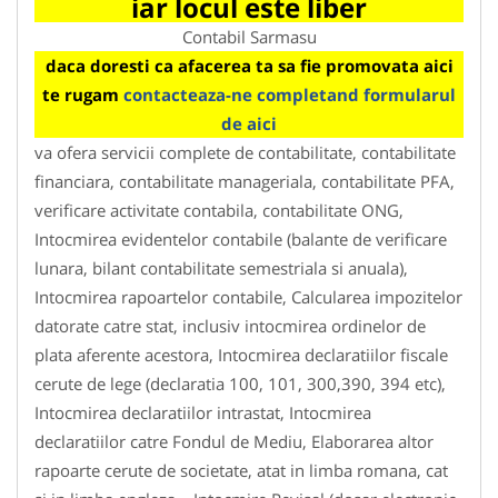
iar locul este liber
Contabil Sarmasu
daca doresti ca afacerea ta sa fie promovata aici
te rugam
contacteaza-ne completand formularul
de aici
va ofera servicii complete de contabilitate, contabilitate
financiara, contabilitate manageriala, contabilitate PFA,
verificare activitate contabila, contabilitate ONG,
Intocmirea evidentelor contabile (balante de verificare
lunara, bilant contabilitate semestriala si anuala),
Intocmirea rapoartelor contabile, Calcularea impozitelor
datorate catre stat, inclusiv intocmirea ordinelor de
plata aferente acestora, Intocmirea declaratiilor fiscale
cerute de lege (declaratia 100, 101, 300,390, 394 etc),
Intocmirea declaratiilor intrastat, Intocmirea
declaratiilor catre Fondul de Mediu, Elaborarea altor
rapoarte cerute de societate, atat in limba romana, cat