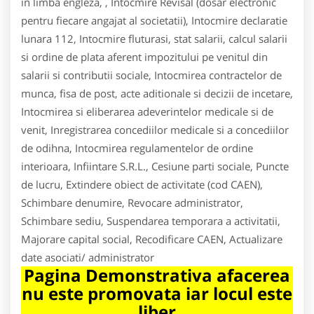
in limba engleza, , Intocmire Revisal (dosar electronic
pentru fiecare angajat al societatii), Intocmire declaratie
lunara 112, Intocmire fluturasi, stat salarii, calcul salarii
si ordine de plata aferent impozitului pe venitul din
salarii si contributii sociale, Intocmirea contractelor de
munca, fisa de post, acte aditionale si decizii de incetare,
Intocmirea si eliberarea adeverintelor medicale si de
venit, Inregistrarea concediilor medicale si a concediilor
de odihna, Intocmirea regulamentelor de ordine
interioara, Infiintare S.R.L., Cesiune parti sociale, Puncte
de lucru, Extindere obiect de activitate (cod CAEN),
Schimbare denumire, Revocare administrator,
Schimbare sediu, Suspendarea temporara a activitatii,
Majorare capital social, Recodificare CAEN, Actualizare
date asociati/ administrator
Pagina Demonstrativa afacerea
nu este promovata iar locul este
liber