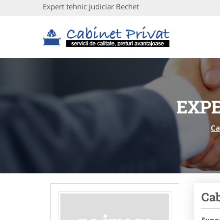
Expert tehnic judiciar Bechet
EXPE
Ca
Cab