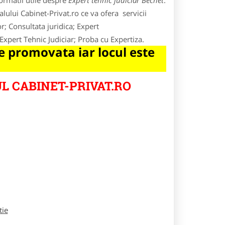
ormatii utile despre
Expert tehnic judiciar Bechet
.
lului Cabinet-Privat.ro ce va ofera servicii
r; Consultata juridica; Expert
Expert Tehnic Judiciar; Proba cu Expertiza.
 promovata iar locul este
L CABINET-PRIVAT.RO
tie