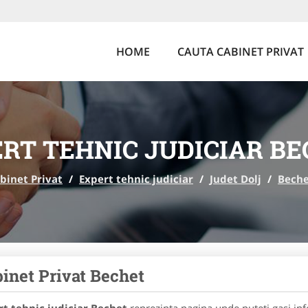
HOME
CAUTA CABINET PRIVAT
RT TEHNIC JUDICIAR B
binet Privat
/
Expert tehnic judiciar
/
Judet Dolj
/
Bech
inet Privat Bechet