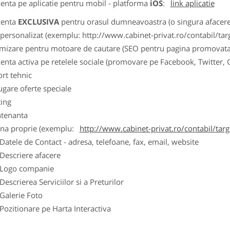
zenta pe aplicatie pentru mobil - platforma
iOS
:
link aplicatie
zenta
EXCLUSIVA
pentru orasul dumneavoastra (o singura afacere p
k personalizat (exemplu: http://www.cabinet-privat.ro/contabil/targ
imizare pentru motoare de cautare (SEO pentru pagina promovata
zenta activa pe retelele sociale (promovare pe Facebook, Twitter,
ort tehnic
ugare oferte speciale
ting
tenanta
ina proprie (exemplu:
http://www.cabinet-privat.ro/contabil/targ
ele de Contact - adresa, telefoane, fax, email, website
scriere afacere
go companie
crierea Serviciilor si a Preturilor
lerie Foto
itionare pe Harta Interactiva