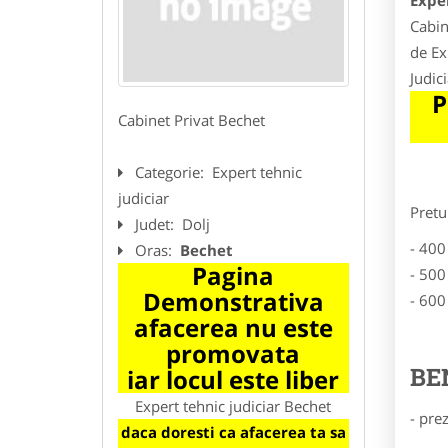
Exper
Cabin
de Ex
Judic
P
Cabinet Privat Bechet
Categorie:
Expert tehnic
judiciar
Pretu
Judet:
Dolj
- 400
Oras:
Bechet
Pagina
- 500
Demonstrativa
- 600
afacerea nu este
promovata
BE
iar locul este liber
Expert tehnic judiciar Bechet
- pre
daca doresti ca afacerea ta sa