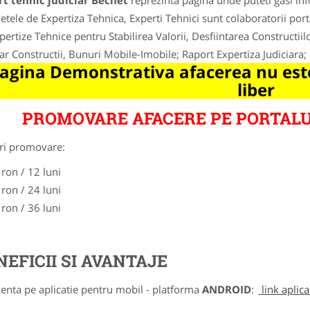
t tehnic judiciar Bechet
reprezinta pagina unde puteti gasi inf
etele de Expertiza Tehnica, Experti Tehnici sunt colaboratorii porta
pertize Tehnice pentru Stabilirea Valorii, Desfiintarea Constructiilo
iar Constructii, Bunuri Mobile-Imobile; Raport Expertiza Judiciara; 
agina Demonstrativa afacerea nu este
liber
PROMOVARE AFACERE PE PORTALU
ri promovare:
 ron / 12 luni
 ron / 24 luni
 ron / 36 luni
NEFICII SI AVANTAJE
zenta pe aplicatie pentru mobil - platforma
ANDROID
:
link aplica