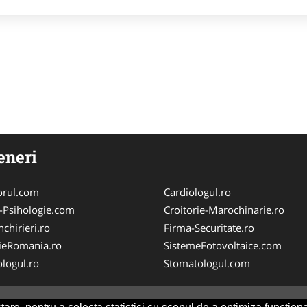
eneri
orul.com
Cardiologul.ro
-Psihologie.com
Croitorie-Marochinarie.ro
chirieri.ro
Firma-Securitate.ro
ieRomania.ro
SistemeFotovoltaice.com
logul.ro
Stomatologul.com