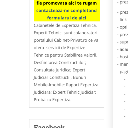
- pre
fie promovata aici te rugam
contacteaza-ne completand
- pre
formularul de aici
- lin
Cabinetele de Expertiza Tehnica,
- opt
Experti Tehnici sunt colaboratorii
- pre
portalului Cabinet-Privat.ro ce va
- sup
ofera servicii de Expertize
- ada
Tehnice pentru Stabilirea Valorii,
- hos
Desfiintarea Constructiilor;
- men
Consultata juridica; Expert
- pag
Judiciar Constructii, Bunuri
- Dat
Mobile-Imobile; Raport Expertiza
- De
Judiciara; Expert Tehnic Judiciar;
- Lo
Proba cu Expertiza.
- Des
- Ga
- Poz
Facebook