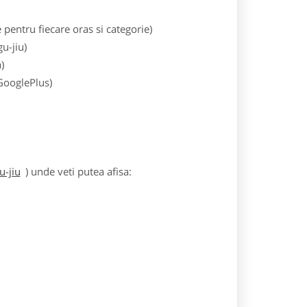
entru fiecare oras si categorie)
u-jiu)
)
 GooglePlus)
u-jiu
) unde veti putea afisa: