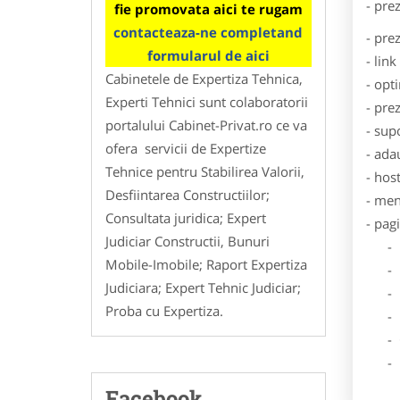
- pre
fie promovata aici te rugam
contacteaza-ne completand
- pre
formularul de aici
- lin
Cabinetele de Expertiza Tehnica,
- opt
Experti Tehnici sunt colaboratorii
- pre
portalului Cabinet-Privat.ro ce va
- sup
ofera servicii de Expertize
- ada
Tehnice pentru Stabilirea Valorii,
- hos
Desfiintarea Constructiilor;
- men
Consultata juridica; Expert
- pag
Judiciar Constructii, Bunuri
- Dat
Mobile-Imobile; Raport Expertiza
- De
Judiciara; Expert Tehnic Judiciar;
- Lo
Proba cu Expertiza.
- Des
- Ga
- Poz
Facebook