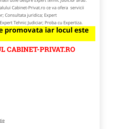
matii utile despre
Expert tehnic judiciar Brad
.
lului Cabinet-Privat.ro ce va ofera servicii
r; Consultata juridica; Expert
Expert Tehnic Judiciar; Proba cu Expertiza.
 promovata iar locul este
L CABINET-PRIVAT.RO
tie