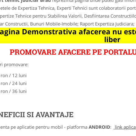
t tehnic judiciar Brad
reprezinta pagina unde puteti gasi infor
etele de Expertiza Tehnica, Experti Tehnici sunt colaboratorii porta
pertize Tehnice pentru Stabilirea Valorii, Desfiintarea Constructiilo
iar Constructii, Bunuri Mobile-Imobile; Raport Expertiza Judiciara; 
agina Demonstrativa afacerea nu este
liber
PROMOVARE AFACERE PE PORTALU
ri promovare:
 ron / 12 luni
 ron / 24 luni
 ron / 36 luni
NEFICII SI AVANTAJE
zenta pe aplicatie pentru mobil - platforma
ANDROID
:
link aplica