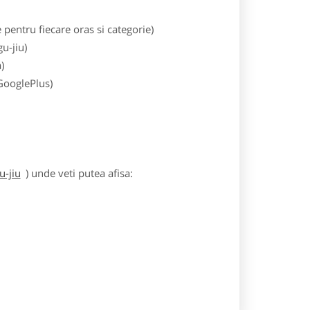
entru fiecare oras si categorie)
u-jiu)
)
 GooglePlus)
u-jiu
) unde veti putea afisa: