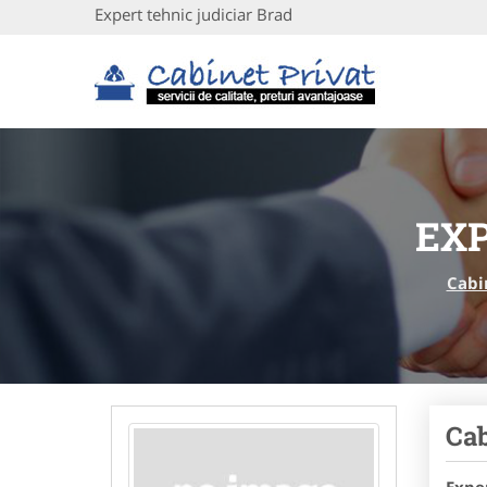
Expert tehnic judiciar Brad
EXP
Cabi
Cab