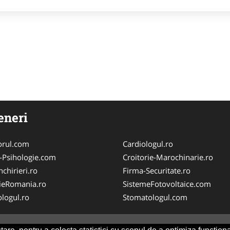
eneri
orul.com
Cardiologul.ro
-Psihologie.com
Croitorie-Marochinarie.ro
chirieri.ro
Firma-Securitate.ro
ieRomania.ro
SistemeFotovoltaice.com
logul.ro
Stomatologul.com