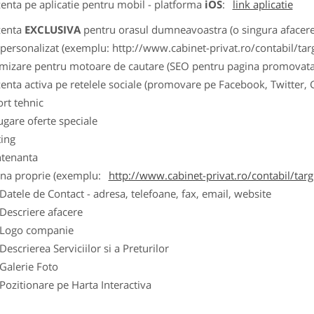
zenta pe aplicatie pentru mobil - platforma
iOS
:
link aplicatie
zenta
EXCLUSIVA
pentru orasul dumneavoastra (o singura afacere p
k personalizat (exemplu: http://www.cabinet-privat.ro/contabil/targ
imizare pentru motoare de cautare (SEO pentru pagina promovata
zenta activa pe retelele sociale (promovare pe Facebook, Twitter,
ort tehnic
ugare oferte speciale
ting
tenanta
ina proprie (exemplu:
http://www.cabinet-privat.ro/contabil/targ
ele de Contact - adresa, telefoane, fax, email, website
scriere afacere
go companie
crierea Serviciilor si a Preturilor
lerie Foto
itionare pe Harta Interactiva