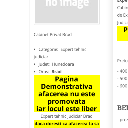
Exper
Cabin
de Ex
Judic
P
Cabinet Privat Brad
Categorie:
Expert tehnic
judiciar
Pretu
Judet:
Hunedoara
- 400
Oras:
Brad
Pagina
- 500
Demonstrativa
- 600
afacerea nu este
promovata
BE
iar locul este liber
Expert tehnic judiciar Brad
- pre
daca doresti ca afacerea ta sa