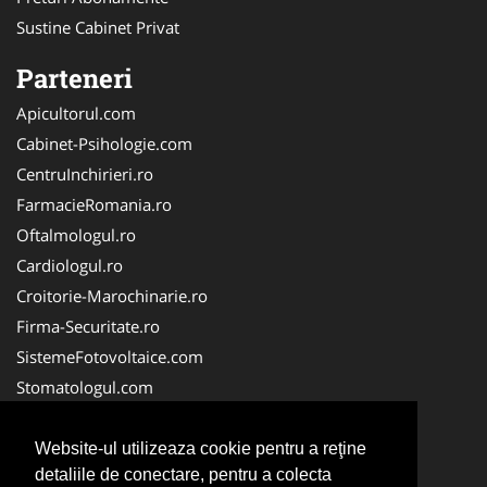
Sustine Cabinet Privat
Parteneri
Apicultorul.com
Cabinet-Psihologie.com
CentruInchirieri.ro
FarmacieRomania.ro
Oftalmologul.ro
Cardiologul.ro
Croitorie-Marochinarie.ro
Firma-Securitate.ro
SistemeFotovoltaice.com
Stomatologul.com
Alpinist-Utilitar.com
Birouri-Cadastru.ro
Website-ul utilizeaza cookie pentru a reţine
detaliile de conectare, pentru a colecta
Cabinet-Individual.ro