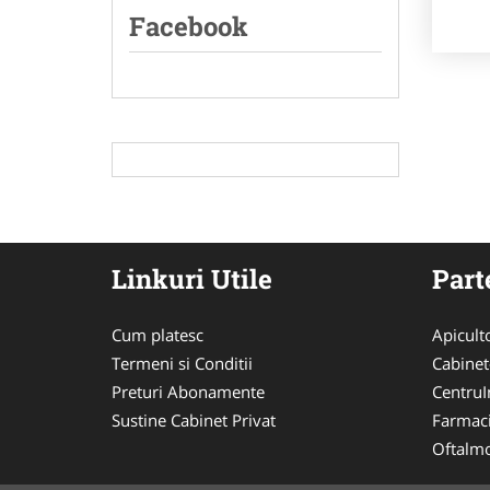
Facebook
Linkuri Utile
Part
Cum platesc
Apicult
Termeni si Conditii
Cabinet
Preturi Abonamente
CentruIn
Sustine Cabinet Privat
Farmac
Oftalmo