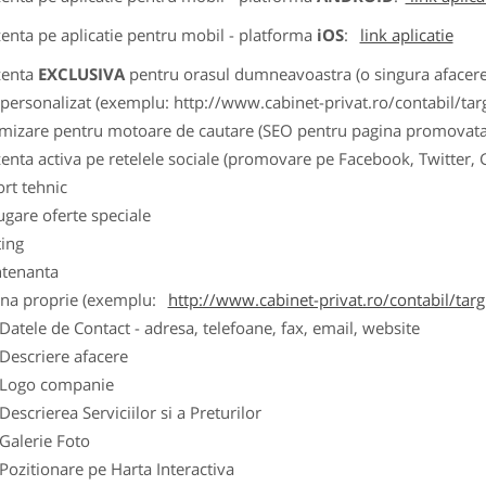
zenta pe aplicatie pentru mobil - platforma
iOS
:
link aplicatie
zenta
EXCLUSIVA
pentru orasul dumneavoastra (o singura afacere p
k personalizat (exemplu: http://www.cabinet-privat.ro/contabil/targ
imizare pentru motoare de cautare (SEO pentru pagina promovata
zenta activa pe retelele sociale (promovare pe Facebook, Twitter,
ort tehnic
ugare oferte speciale
ting
tenanta
ina proprie (exemplu:
http://www.cabinet-privat.ro/contabil/targ
ele de Contact - adresa, telefoane, fax, email, website
scriere afacere
go companie
crierea Serviciilor si a Preturilor
lerie Foto
itionare pe Harta Interactiva