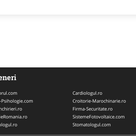
eneri
orul.com
Cardiologul.ro
-Psihologie.com
Croitorie-Marochinarie.ro
chirieri.ro
Firma-Securitate.ro
ieRomania.ro
SistemeFotovoltaice.com
logul.ro
Stomatologul.com