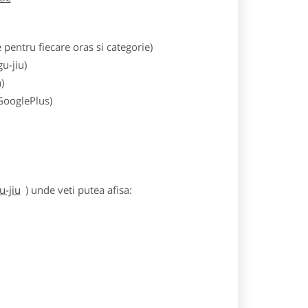
entru fiecare oras si categorie)
u-jiu)
)
 GooglePlus)
u-jiu
) unde veti putea afisa: