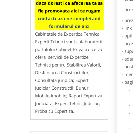
daca doresti ca afacerea ta sa
- pre
fie promovata aici te rugam
contacteaza-ne completand
- pre
formularul de aici
- lin
Cabinetele de Expertiza Tehnica,
- opt
Experti Tehnici sunt colaboratorii
- pre
portalului Cabinet-Privat.ro ce va
- sup
ofera servicii de Expertize
- ada
Tehnice pentru Stabilirea Valorii,
- hos
Desfiintarea Constructiilor;
- men
Consultata juridica; Expert
- pag
Judiciar Constructii, Bunuri
- Dat
Mobile-Imobile; Raport Expertiza
- De
Judiciara; Expert Tehnic Judiciar;
- Lo
Proba cu Expertiza.
- Des
- Ga
- Poz