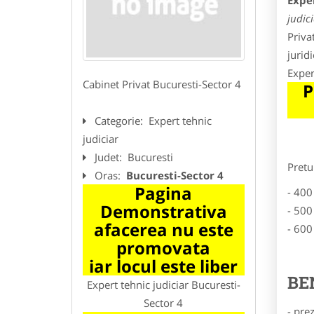
Exper
judic
Priva
jurid
Exper
Cabinet Privat Bucuresti-Sector 4
P
Categorie:
Expert tehnic
judiciar
Judet:
Bucuresti
Pretu
Oras:
Bucuresti-Sector 4
Pagina
- 400
Demonstrativa
- 500
afacerea nu este
- 600
promovata
iar locul este liber
BE
Expert tehnic judiciar Bucuresti-
Sector 4
- pre