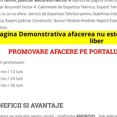
t tehnic judiciar Bucuresti-Sector 4
reprezinta pagina unde pu
iar Bucuresti-Sector 4
. Cabinetele de Expertiza Tehnica, Experti Teh
t.ro ce va ofera servicii de Expertize Tehnice pentru Stabilirea Valo
ica; Expert Judiciar Constructii, Bunuri Mobile-Imobile; Raport Expe
tiza.
agina Demonstrativa afacerea nu este
liber
PROMOVARE AFACERE PE PORTALU
ri promovare:
 ron / 12 luni
 ron / 24 luni
 ron / 36 luni
NEFICII SI AVANTAJE
zenta pe aplicatie pentru mobil - platforma
ANDROID
:
link aplica