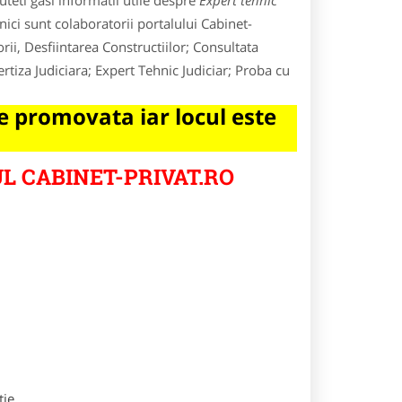
teti gasi informatii utile despre
Expert tehnic
nici sunt colaboratorii portalului Cabinet-
rii, Desfiintarea Constructiilor; Consultata
rtiza Judiciara; Expert Tehnic Judiciar; Proba cu
 promovata iar locul este
L CABINET-PRIVAT.RO
tie