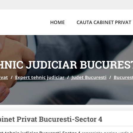
HOME
CAUTA CABINET PRIVAT
HNIC JUDICIAR BUCUREST
ivat
/
Expert tehnic judiciar
/
Judet Bucuresti
/
Bucurest
inet Privat Bucuresti-Sector 4