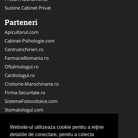
Sustine Cabinet Privat
Parteneri
Apicultorul.com
Cabinet-Psihologie.com
CentruInchirieri.ro
FarmacieRomania.ro
Oftalmologul.ro
Cardiologul.ro
Croitorie-Marochinarie.ro
Firma-Securitate.ro
SistemeFotovoltaice.com
Stomatologul.com
Alpinist-Utilitar.com
Birouri-Cadastru.ro
Website-ul utilizeaza cookie pentru a reţine
detaliile de conectare, pentru a colecta
Cabinet-Individual.ro