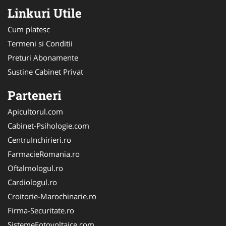
Linkuri Utile
Cum platesc
Termeni si Conditii
Preturi Abonamente
Sustine Cabinet Privat
Parteneri
Apicultorul.com
Cabinet-Psihologie.com
CentruInchirieri.ro
FarmacieRomania.ro
Oftalmologul.ro
Cardiologul.ro
Croitorie-Marochinarie.ro
Firma-Securitate.ro
SistemeFotovoltaice.com