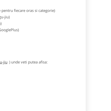
entru fiecare oras si categorie)
u-jiu)
)
 GooglePlus)
u-jiu
) unde veti putea afisa: