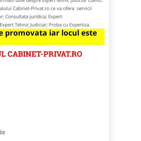
ormatii utile despre
Expert tehnic judiciar Cavnic
.
lului Cabinet-Privat.ro ce va ofera servicii
r; Consultata juridica; Expert
Expert Tehnic Judiciar; Proba cu Expertiza.
 promovata iar locul este
L CABINET-PRIVAT.RO
tie