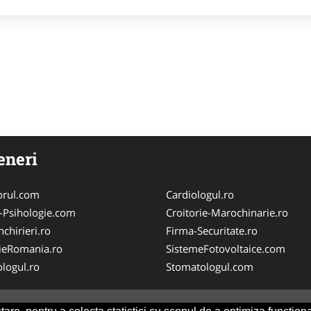
eneri
orul.com
Cardiologul.ro
-Psihologie.com
Croitorie-Marochinarie.ro
chirieri.ro
Firma-Securitate.ro
ieRomania.ro
SistemeFotovoltaice.com
logul.ro
Stomatologul.com