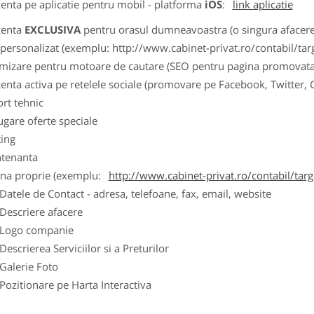
zenta pe aplicatie pentru mobil - platforma
iOS
:
link aplicatie
zenta
EXCLUSIVA
pentru orasul dumneavoastra (o singura afacere p
k personalizat (exemplu: http://www.cabinet-privat.ro/contabil/targ
imizare pentru motoare de cautare (SEO pentru pagina promovata
zenta activa pe retelele sociale (promovare pe Facebook, Twitter,
ort tehnic
ugare oferte speciale
ting
tenanta
ina proprie (exemplu:
http://www.cabinet-privat.ro/contabil/targ
ele de Contact - adresa, telefoane, fax, email, website
scriere afacere
go companie
crierea Serviciilor si a Preturilor
lerie Foto
itionare pe Harta Interactiva