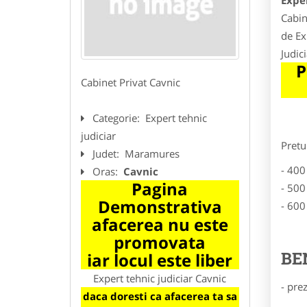
Exper
Cabin
de Ex
Judic
P
Cabinet Privat Cavnic
Categorie:
Expert tehnic
judiciar
Pretu
Judet:
Maramures
- 400
Oras:
Cavnic
Pagina
- 500
Demonstrativa
- 600
afacerea nu este
promovata
BE
iar locul este liber
Expert tehnic judiciar Cavnic
- pre
daca doresti ca afacerea ta sa