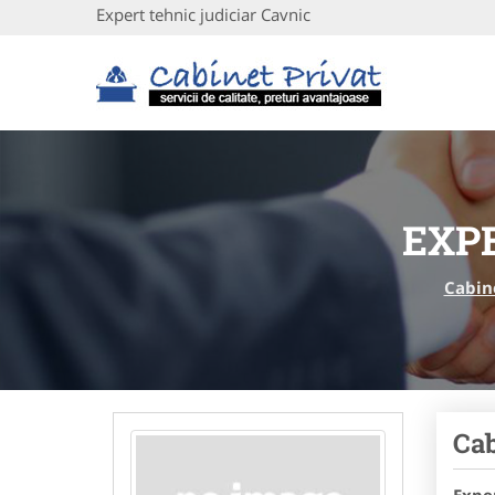
Expert tehnic judiciar Cavnic
EXP
Cabin
Cab