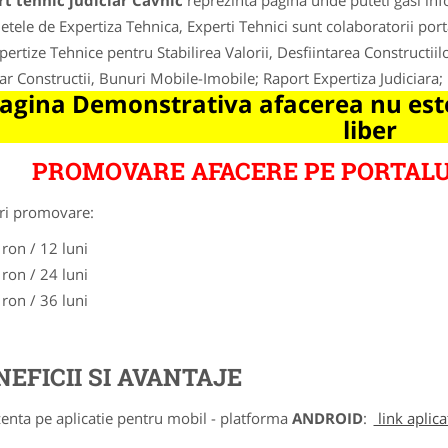
t tehnic judiciar Cavnic
reprezinta pagina unde puteti gasi inf
etele de Expertiza Tehnica, Experti Tehnici sunt colaboratorii porta
pertize Tehnice pentru Stabilirea Valorii, Desfiintarea Constructiilo
iar Constructii, Bunuri Mobile-Imobile; Raport Expertiza Judiciara; 
agina Demonstrativa afacerea nu este
liber
PROMOVARE AFACERE PE PORTALU
ri promovare:
 ron / 12 luni
 ron / 24 luni
 ron / 36 luni
NEFICII SI AVANTAJE
zenta pe aplicatie pentru mobil - platforma
ANDROID
:
link aplica