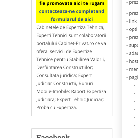
- pre
fie promovata aici te rugam
contacteaza-ne completand
- pre
formularul de aici
- lin
Cabinetele de Expertiza Tehnica,
- opt
Experti Tehnici sunt colaboratorii
- pre
portalului Cabinet-Privat.ro ce va
- sup
ofera servicii de Expertize
- ada
Tehnice pentru Stabilirea Valorii,
- hos
Desfiintarea Constructiilor;
- men
Consultata juridica; Expert
- pag
Judiciar Constructii, Bunuri
- Dat
Mobile-Imobile; Raport Expertiza
- De
Judiciara; Expert Tehnic Judiciar;
- Lo
Proba cu Expertiza.
- Des
- Ga
- Poz
Facebook