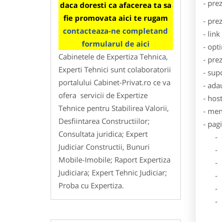
- pre
daca doresti ca afacerea ta sa
fie promovata aici te rugam
- pre
contacteaza-ne completand
- lin
formularul de aici
- opt
Cabinetele de Expertiza Tehnica,
- pre
Experti Tehnici sunt colaboratorii
- sup
portalului Cabinet-Privat.ro ce va
- ada
ofera servicii de Expertize
- hos
Tehnice pentru Stabilirea Valorii,
- men
Desfiintarea Constructiilor;
- pag
Consultata juridica; Expert
- Dat
Judiciar Constructii, Bunuri
- De
Mobile-Imobile; Raport Expertiza
- Lo
Judiciara; Expert Tehnic Judiciar;
- Des
Proba cu Expertiza.
- Ga
- Poz