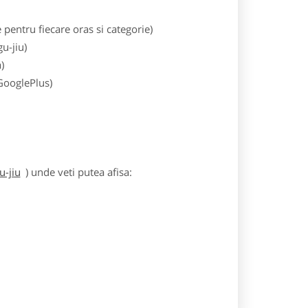
entru fiecare oras si categorie)
u-jiu)
)
 GooglePlus)
u-jiu
) unde veti putea afisa: