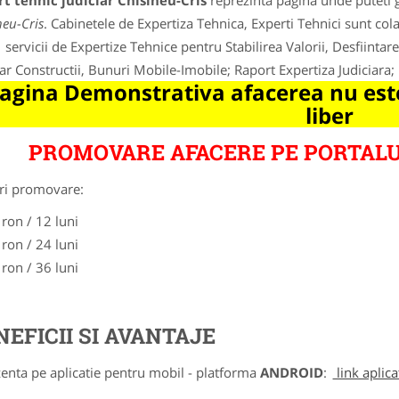
t tehnic judiciar Chisineu-Cris
reprezinta pagina unde puteti g
neu-Cris
. Cabinetele de Expertiza Tehnica, Experti Tehnici sunt cola
 servicii de Expertize Tehnice pentru Stabilirea Valorii, Desfiintare
iar Constructii, Bunuri Mobile-Imobile; Raport Expertiza Judiciara; 
agina Demonstrativa afacerea nu este
liber
PROMOVARE AFACERE PE PORTALU
ri promovare:
 ron / 12 luni
 ron / 24 luni
 ron / 36 luni
NEFICII SI AVANTAJE
zenta pe aplicatie pentru mobil - platforma
ANDROID
:
link aplica