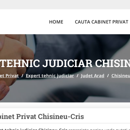
HOME
CAUTA CABINET PRIVAT
TEHNIC JUDICIAR CHISI
et Privat
/
Expert tehnic judiciar
/
Judet Arad
/
Chisineu
inet Privat Chisineu-Cris