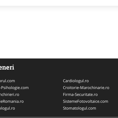
eneri
orul.com
Cardiologul.ro
-Psihologie.com
Croitorie-Marochinarie.ro
chirieri.ro
Firma-Securitate.ro
ieRomania.ro
SistemeFotovoltaice.com
logul.ro
Stomatologul.com