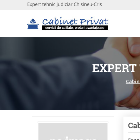
Expert tehnic judiciar Chisineu-Cris
EXPERT 
Cabin
Cab