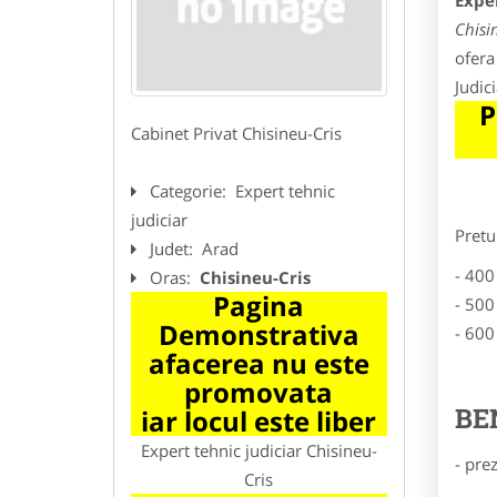
Exper
Chisi
ofera
Judic
P
Cabinet Privat Chisineu-Cris
Categorie:
Expert tehnic
judiciar
Pretu
Judet:
Arad
- 400
Oras:
Chisineu-Cris
Pagina
- 500
Demonstrativa
- 600
afacerea nu este
promovata
BE
iar locul este liber
Expert tehnic judiciar Chisineu-
- pre
Cris