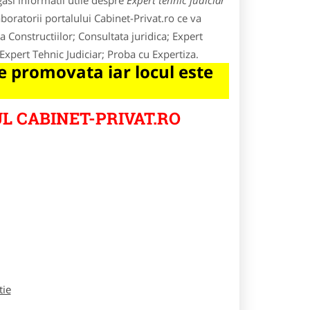
asi informatii utile despre
Expert tehnic judiciar
boratorii portalului Cabinet-Privat.ro ce va
a Constructiilor; Consultata juridica; Expert
Expert Tehnic Judiciar; Proba cu Expertiza.
 promovata iar locul este
L CABINET-PRIVAT.RO
tie