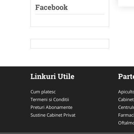
Facebook
Linkuri Utile
Part
Cum platesc
Apicult
Termeni si Conditii
Cabinet
Preturi Abonamente
CentruIn
Sustine Cabinet Privat
Farmac
Oftalmo