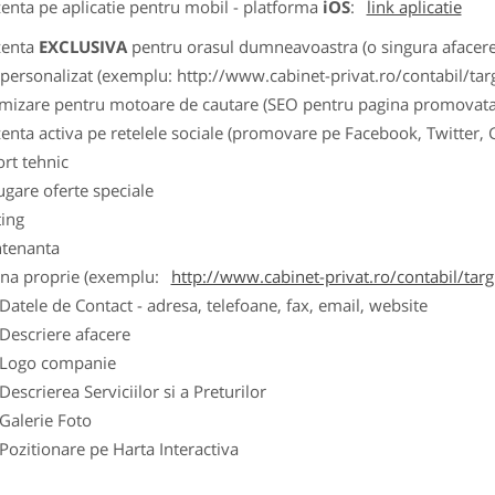
zenta pe aplicatie pentru mobil - platforma
iOS
:
link aplicatie
zenta
EXCLUSIVA
pentru orasul dumneavoastra (o singura afacere p
k personalizat (exemplu: http://www.cabinet-privat.ro/contabil/targ
imizare pentru motoare de cautare (SEO pentru pagina promovata
zenta activa pe retelele sociale (promovare pe Facebook, Twitter,
ort tehnic
ugare oferte speciale
ting
tenanta
ina proprie (exemplu:
http://www.cabinet-privat.ro/contabil/targ
ele de Contact - adresa, telefoane, fax, email, website
scriere afacere
go companie
crierea Serviciilor si a Preturilor
lerie Foto
itionare pe Harta Interactiva