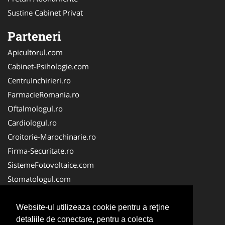
Sustine Cabinet Privat
Parteneri
Apicultorul.com
Cabinet-Psihologie.com
CentruInchirieri.ro
FarmacieRomania.ro
Oftalmologul.ro
Cardiologul.ro
Croitorie-Marochinarie.ro
Firma-Securitate.ro
SistemeFotovoltaice.com
Stomatologul.com
Alpinist-Utilitar.com
Birouri-Cadastru.ro
Website-ul utilizeaza cookie pentru a reţine
detaliile de conectare, pentru a colecta
Cabinet-Individual.ro