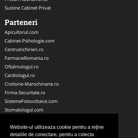
Sustine Cabinet Privat
Parteneri
Apicultorul.com
Cabinet-Psihologie.com
CentruInchirieri.ro
FarmacieRomania.ro
Oftalmologul.ro
Cardiologul.ro
Croitorie-Marochinarie.ro
Firma-Securitate.ro
SistemeFotovoltaice.com
Stomatologul.com
Alpinist-Utilitar.com
Birouri-Cadastru.ro
Website-ul utilizeaza cookie pentru a reţine
detaliile de conectare, pentru a colecta
Cabinet-Individual.ro