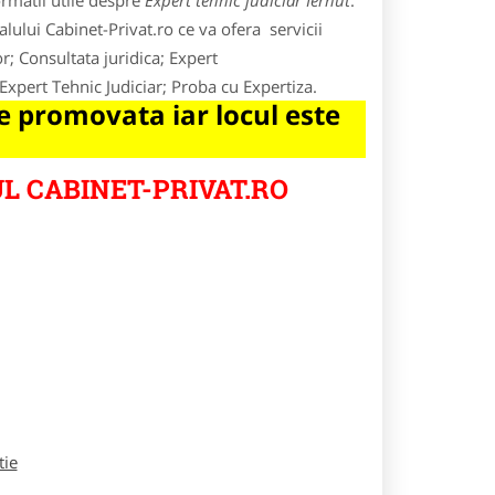
rmatii utile despre
Expert tehnic judiciar Iernut
.
lului Cabinet-Privat.ro ce va ofera servicii
r; Consultata juridica; Expert
Expert Tehnic Judiciar; Proba cu Expertiza.
 promovata iar locul este
L CABINET-PRIVAT.RO
tie