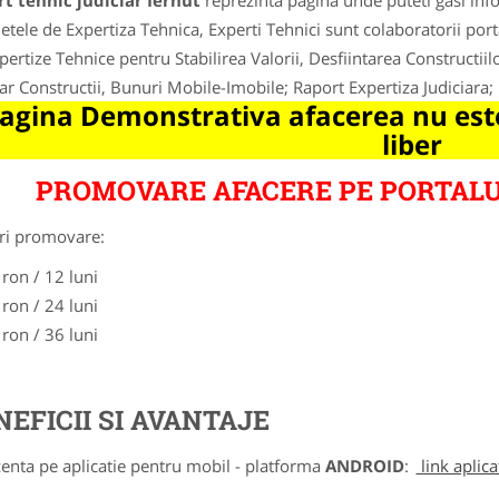
t tehnic judiciar Iernut
reprezinta pagina unde puteti gasi info
etele de Expertiza Tehnica, Experti Tehnici sunt colaboratorii porta
pertize Tehnice pentru Stabilirea Valorii, Desfiintarea Constructiilo
iar Constructii, Bunuri Mobile-Imobile; Raport Expertiza Judiciara; 
agina Demonstrativa afacerea nu este
liber
PROMOVARE AFACERE PE PORTALU
ri promovare:
 ron / 12 luni
 ron / 24 luni
 ron / 36 luni
NEFICII SI AVANTAJE
zenta pe aplicatie pentru mobil - platforma
ANDROID
:
link aplica