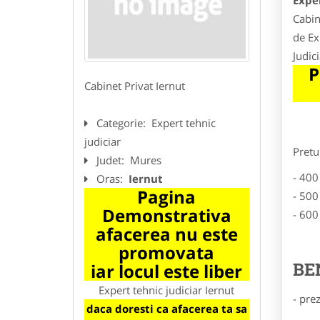
Exper
Cabin
de Ex
Judic
P
Cabinet Privat Iernut
Categorie:
Expert tehnic
judiciar
Pretu
Judet:
Mures
- 400
Oras:
Iernut
Pagina
- 500
Demonstrativa
- 600
afacerea nu este
promovata
BE
iar locul este liber
Expert tehnic judiciar Iernut
- pre
daca doresti ca afacerea ta sa