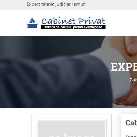
Expert tehnic judiciar Iernut
EXPE
Cab
Cab