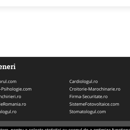
eneri
orul.com
Cardiologul.ro
-Psihologie.com
Croitorie-Marochinarie.ro
chirieri.ro
Firma-Securitate.ro
ieRomania.ro
SistemeFotovoltaice.com
logul.ro
Stomatologul.com