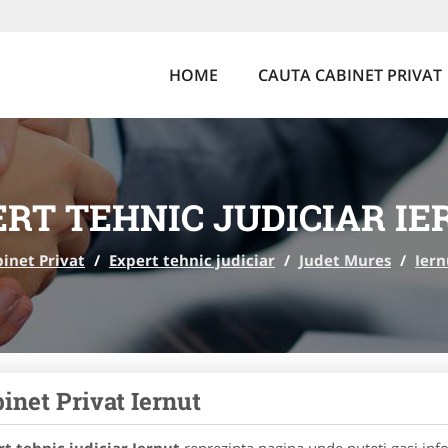
HOME
CAUTA CABINET PRIVAT
RT TEHNIC JUDICIAR I
inet Privat
/
Expert tehnic judiciar
/
Judet Mures
/
Iern
inet Privat Iernut