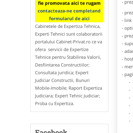
- pre
fie promovata aici te rugam
contacteaza-ne completand
- pre
formularul de aici
- lin
Cabinetele de Expertiza Tehnica,
- opt
Experti Tehnici sunt colaboratorii
- pre
portalului Cabinet-Privat.ro ce va
- sup
ofera servicii de Expertize
- ada
Tehnice pentru Stabilirea Valorii,
- hos
Desfiintarea Constructiilor;
- men
Consultata juridica; Expert
- pag
Judiciar Constructii, Bunuri
- Dat
Mobile-Imobile; Raport Expertiza
- De
Judiciara; Expert Tehnic Judiciar;
- Lo
Proba cu Expertiza.
- Des
- Ga
- Poz
Facebook