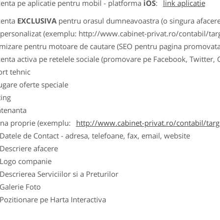
zenta pe aplicatie pentru mobil - platforma
iOS
:
link aplicatie
zenta
EXCLUSIVA
pentru orasul dumneavoastra (o singura afacere p
k personalizat (exemplu: http://www.cabinet-privat.ro/contabil/targ
imizare pentru motoare de cautare (SEO pentru pagina promovata
zenta activa pe retelele sociale (promovare pe Facebook, Twitter,
ort tehnic
ugare oferte speciale
ting
tenanta
ina proprie (exemplu:
http://www.cabinet-privat.ro/contabil/targ
ele de Contact - adresa, telefoane, fax, email, website
scriere afacere
go companie
crierea Serviciilor si a Preturilor
lerie Foto
itionare pe Harta Interactiva