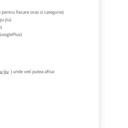
entru fiecare oras si categorie)
u-jiu)
)
 GooglePlus)
u-jiu
) unde veti putea afisa: