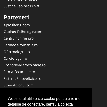
Sustine Cabinet Privat
Parteneri
Apicultorul.com
Cabinet-Psihologie.com
CentruInchirieri.ro
FarmacieRomania.ro
Oftalmologul.ro
Cardiologul.ro
Croitorie-Marochinarie.ro
Firma-Securitate.ro
SistemeFotovoltaice.com
Stomatologul.com
Alpinist-Utilitar.com
Birouri-Cadastru.ro
Website-ul utilizeaza cookie pentru a reţine
detaliile de conectare, pentru a colecta
Cabinet-Individual.ro