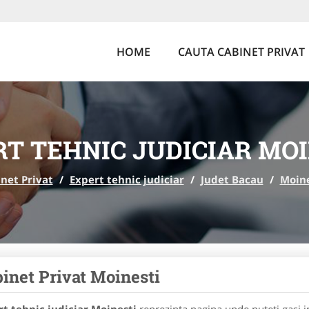
HOME
CAUTA CABINET PRIVAT
T TEHNIC JUDICIAR MO
net Privat
/
Expert tehnic judiciar
/
Judet Bacau
/
Moine
inet Privat Moinesti