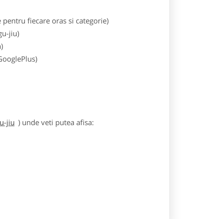
entru fiecare oras si categorie)
u-jiu)
)
 GooglePlus)
u-jiu
) unde veti putea afisa: