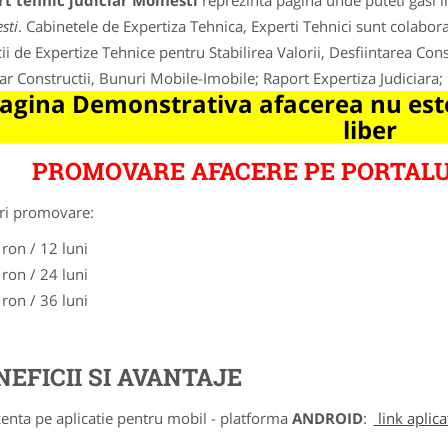
t tehnic judiciar Moinesti
reprezinta pagina unde puteti gasi i
sti
. Cabinetele de Expertiza Tehnica, Experti Tehnici sunt colabora
cii de Expertize Tehnice pentru Stabilirea Valorii, Desfiintarea Cons
iar Constructii, Bunuri Mobile-Imobile; Raport Expertiza Judiciara; 
agina Demonstrativa afacerea nu este
liber
PROMOVARE AFACERE PE PORTALU
ri promovare:
 ron / 12 luni
 ron / 24 luni
 ron / 36 luni
NEFICII SI AVANTAJE
zenta pe aplicatie pentru mobil - platforma
ANDROID
:
link aplica