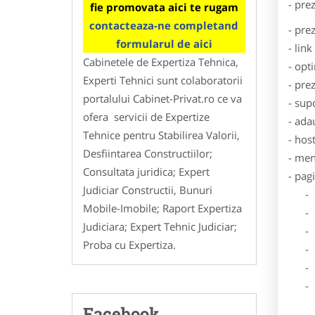
- pre
fie promovata aici te rugam
contacteaza-ne completand
- pre
formularul de aici
- lin
Cabinetele de Expertiza Tehnica,
- opt
Experti Tehnici sunt colaboratorii
- pre
portalului Cabinet-Privat.ro ce va
- sup
ofera servicii de Expertize
- ada
Tehnice pentru Stabilirea Valorii,
- hos
Desfiintarea Constructiilor;
- men
Consultata juridica; Expert
- pag
Judiciar Constructii, Bunuri
- Dat
Mobile-Imobile; Raport Expertiza
- De
Judiciara; Expert Tehnic Judiciar;
- Lo
Proba cu Expertiza.
- Des
- Ga
- Poz
Facebook