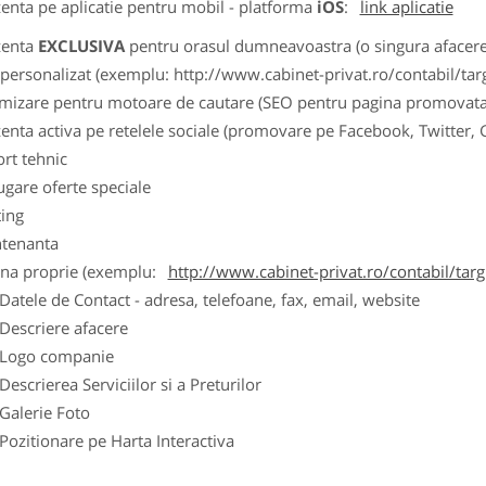
zenta pe aplicatie pentru mobil - platforma
iOS
:
link aplicatie
zenta
EXCLUSIVA
pentru orasul dumneavoastra (o singura afacere p
k personalizat (exemplu: http://www.cabinet-privat.ro/contabil/targ
imizare pentru motoare de cautare (SEO pentru pagina promovata
zenta activa pe retelele sociale (promovare pe Facebook, Twitter,
ort tehnic
ugare oferte speciale
ting
tenanta
ina proprie (exemplu:
http://www.cabinet-privat.ro/contabil/targ
ele de Contact - adresa, telefoane, fax, email, website
scriere afacere
go companie
crierea Serviciilor si a Preturilor
lerie Foto
itionare pe Harta Interactiva