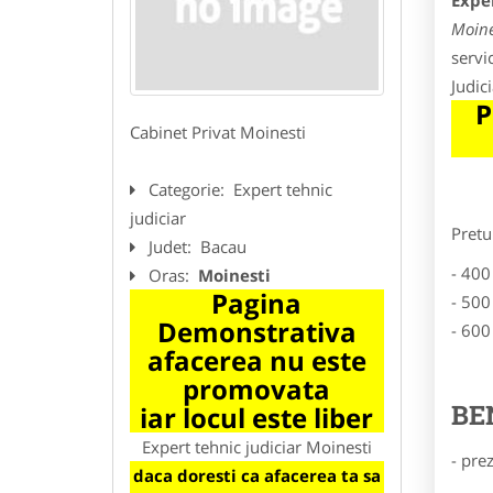
Exper
Moine
servi
Judic
P
Cabinet Privat Moinesti
Categorie:
Expert tehnic
judiciar
Pretu
Judet:
Bacau
- 400
Oras:
Moinesti
Pagina
- 500
Demonstrativa
- 600
afacerea nu este
promovata
BE
iar locul este liber
Expert tehnic judiciar Moinesti
- pre
daca doresti ca afacerea ta sa