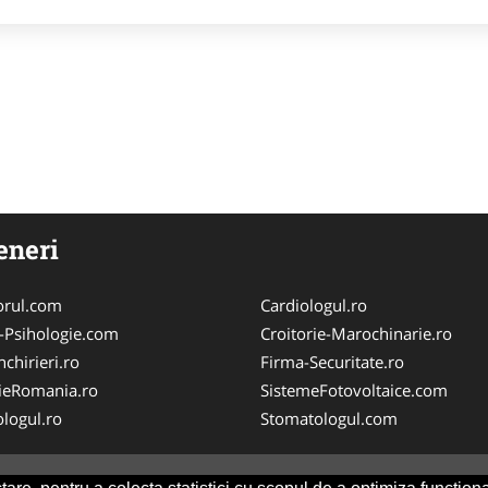
eneri
orul.com
Cardiologul.ro
-Psihologie.com
Croitorie-Marochinarie.ro
chirieri.ro
Firma-Securitate.ro
ieRomania.ro
SistemeFotovoltaice.com
logul.ro
Stomatologul.com