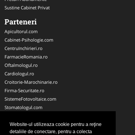
Sustine Cabinet Privat
Parteneri
Apicultorul.com
Cabinet-Psihologie.com
CentruInchirieri.ro
FarmacieRomania.ro
Oftalmologul.ro
Cardiologul.ro
Croitorie-Marochinarie.ro
Firma-Securitate.ro
SistemeFotovoltaice.com
Stomatologul.com
Alpinist-Utilitar.com
Birouri-Cadastru.ro
Website-ul utilizeaza cookie pentru a reţine
detaliile de conectare, pentru a colecta
Cabinet-Individual.ro