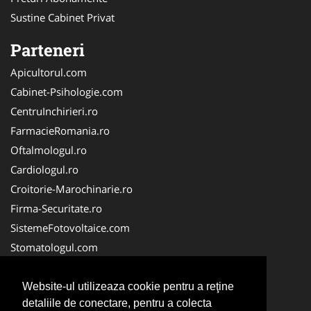
Sustine Cabinet Privat
Parteneri
Apicultorul.com
Cabinet-Psihologie.com
CentruInchirieri.ro
FarmacieRomania.ro
Oftalmologul.ro
Cardiologul.ro
Croitorie-Marochinarie.ro
Firma-Securitate.ro
SistemeFotovoltaice.com
Stomatologul.com
Alpinist-Utilitar.com
Birouri-Cadastru.ro
Website-ul utilizeaza cookie pentru a reţine
detaliile de conectare, pentru a colecta
Cabinet-Individual.ro