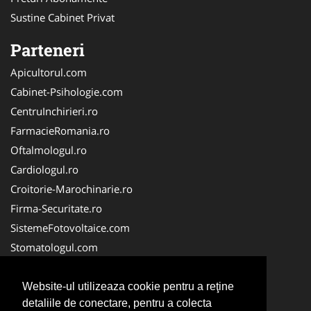
Sustine Cabinet Privat
Parteneri
Apicultorul.com
Cabinet-Psihologie.com
CentruInchirieri.ro
FarmacieRomania.ro
Oftalmologul.ro
Cardiologul.ro
Croitorie-Marochinarie.ro
Firma-Securitate.ro
SistemeFotovoltaice.com
Stomatologul.com
Alpinist-Utilitar.com
Birouri-Cadastru.ro
Website-ul utilizeaza cookie pentru a reţine
detaliile de conectare, pentru a colecta
Cabinet-Individual.ro