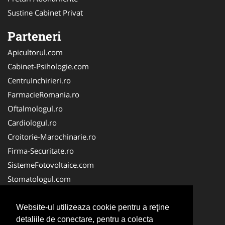
Sustine Cabinet Privat
Parteneri
Apicultorul.com
Cabinet-Psihologie.com
CentruInchirieri.ro
FarmacieRomania.ro
Oftalmologul.ro
Cardiologul.ro
Croitorie-Marochinarie.ro
Firma-Securitate.ro
SistemeFotovoltaice.com
Stomatologul.com
Alpinist-Utilitar.com
Birouri-Cadastru.ro
Website-ul utilizeaza cookie pentru a reţine
detaliile de conectare, pentru a colecta
Cabinet-Individual.ro