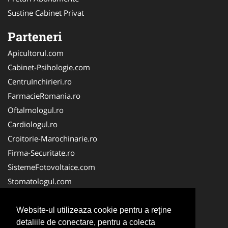
Sustine Cabinet Privat
Parteneri
Apicultorul.com
Cabinet-Psihologie.com
CentruInchirieri.ro
FarmacieRomania.ro
Oftalmologul.ro
Cardiologul.ro
Croitorie-Marochinarie.ro
Firma-Securitate.ro
SistemeFotovoltaice.com
Stomatologul.com
Alpinist-Utilitar.com
Birouri-Cadastru.ro
Website-ul utilizeaza cookie pentru a reţine
detaliile de conectare, pentru a colecta
Cabinet-Individual.ro