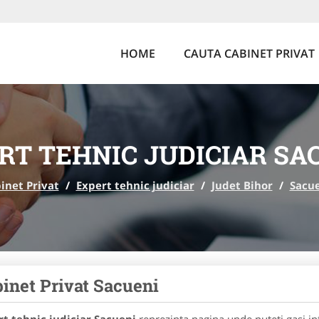
HOME
CAUTA CABINET PRIVAT
RT TEHNIC JUDICIAR SA
inet Privat
/
Expert tehnic judiciar
/
Judet Bihor
/
Sacu
inet Privat Sacueni