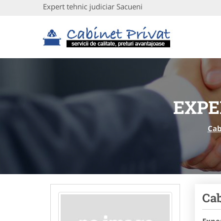
Expert tehnic judiciar Sacueni
EXPE
Cab
Cab