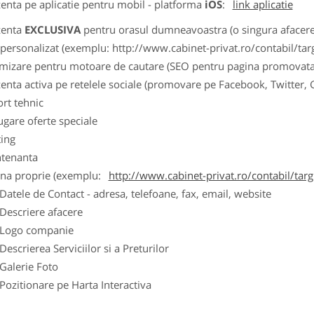
zenta pe aplicatie pentru mobil - platforma
iOS
:
link aplicatie
zenta
EXCLUSIVA
pentru orasul dumneavoastra (o singura afacere p
k personalizat (exemplu: http://www.cabinet-privat.ro/contabil/targ
imizare pentru motoare de cautare (SEO pentru pagina promovata
zenta activa pe retelele sociale (promovare pe Facebook, Twitter,
ort tehnic
ugare oferte speciale
ting
tenanta
ina proprie (exemplu:
http://www.cabinet-privat.ro/contabil/targ
ele de Contact - adresa, telefoane, fax, email, website
scriere afacere
go companie
crierea Serviciilor si a Preturilor
lerie Foto
itionare pe Harta Interactiva