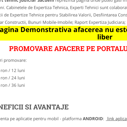
t tehnic judiciar Sacueni
reprezinta pagina unde puteti gasi in
ni
. Cabinetele de Expertiza Tehnica, Experti Tehnici sunt colaborat
cii de Expertize Tehnice pentru Stabilirea Valorii, Desfiintarea Cons
iar Constructii, Bunuri Mobile-Imobile; Raport Expertiza Judiciara; 
agina Demonstrativa afacerea nu este
liber
PROMOVARE AFACERE PE PORTALU
ri promovare:
 ron / 12 luni
 ron / 24 luni
 ron / 36 luni
NEFICII SI AVANTAJE
zenta pe aplicatie pentru mobil - platforma
ANDROID
:
link aplica