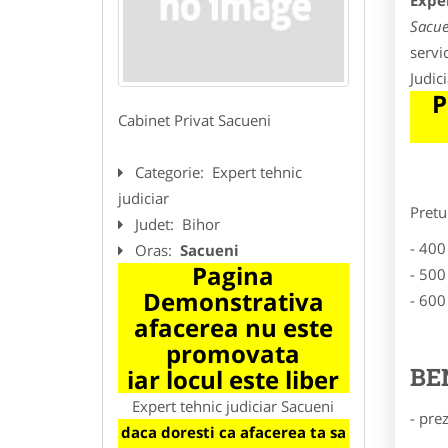
Exper
Sacue
servi
Judic
P
Cabinet Privat Sacueni
Categorie:
Expert tehnic
judiciar
Pretu
Judet:
Bihor
- 400
Oras:
Sacueni
Pagina
- 500
Demonstrativa
- 600
afacerea nu este
promovata
BE
iar locul este liber
Expert tehnic judiciar Sacueni
- pre
daca doresti ca afacerea ta sa