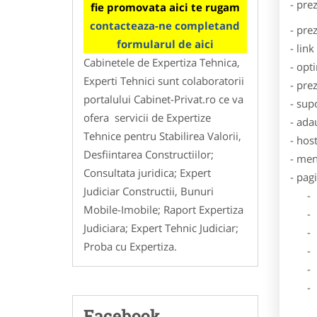
- pre
fie promovata aici te rugam
contacteaza-ne completand
- pre
formularul de aici
- lin
Cabinetele de Expertiza Tehnica,
- opt
Experti Tehnici sunt colaboratorii
- pre
portalului Cabinet-Privat.ro ce va
- sup
ofera servicii de Expertize
- ada
Tehnice pentru Stabilirea Valorii,
- hos
Desfiintarea Constructiilor;
- men
Consultata juridica; Expert
- pag
Judiciar Constructii, Bunuri
- Dat
Mobile-Imobile; Raport Expertiza
- De
Judiciara; Expert Tehnic Judiciar;
- Lo
Proba cu Expertiza.
- Des
- Ga
- Poz
Facebook