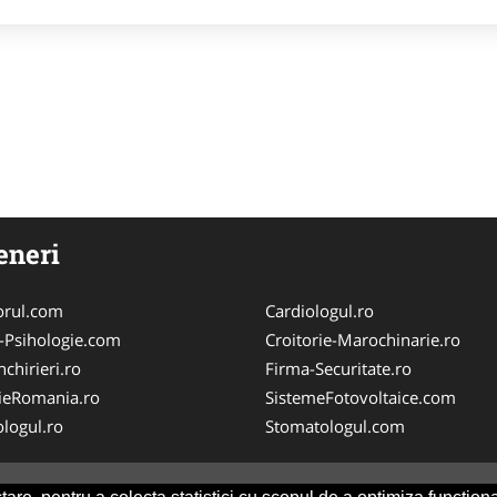
eneri
orul.com
Cardiologul.ro
-Psihologie.com
Croitorie-Marochinarie.ro
chirieri.ro
Firma-Securitate.ro
ieRomania.ro
SistemeFotovoltaice.com
logul.ro
Stomatologul.com