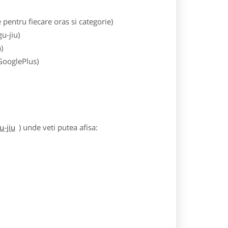
entru fiecare oras si categorie)
u-jiu)
)
 GooglePlus)
u-jiu
) unde veti putea afisa: