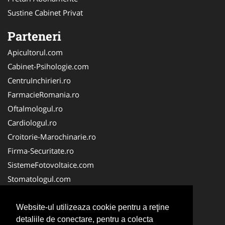
Sustine Cabinet Privat
Parteneri
Apicultorul.com
Cabinet-Psihologie.com
CentruInchirieri.ro
FarmacieRomania.ro
Oftalmologul.ro
Cardiologul.ro
Croitorie-Marochinarie.ro
Firma-Securitate.ro
SistemeFotovoltaice.com
Stomatologul.com
Alpinist-Utilitar.com
Birouri-Cadastru.ro
Website-ul utilizeaza cookie pentru a reţine
detaliile de conectare, pentru a colecta
Cabinet-Individual.ro