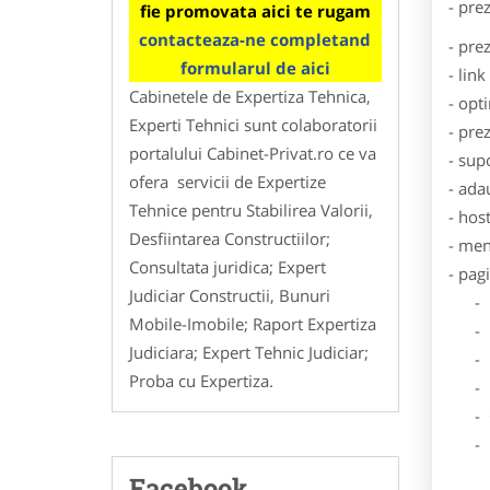
- pre
fie promovata aici te rugam
contacteaza-ne completand
- pre
formularul de aici
- lin
Cabinetele de Expertiza Tehnica,
- opt
Experti Tehnici sunt colaboratorii
- pre
portalului Cabinet-Privat.ro ce va
- sup
ofera servicii de Expertize
- ada
Tehnice pentru Stabilirea Valorii,
- hos
Desfiintarea Constructiilor;
- men
Consultata juridica; Expert
- pag
Judiciar Constructii, Bunuri
- Dat
Mobile-Imobile; Raport Expertiza
- De
Judiciara; Expert Tehnic Judiciar;
- Lo
Proba cu Expertiza.
- Des
- Ga
- Poz
Facebook