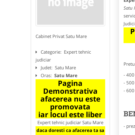
Expe
Satu 
servi
Judic
P
Cabinet Privat Satu Mare
Categorie:
Expert tehnic
judiciar
Pretu
Judet:
Satu Mare
- 400
Oras:
Satu Mare
Pagina
- 500
Demonstrativa
- 600
afacerea nu este
promovata
BE
iar locul este liber
Expert tehnic judiciar Satu Mare
- pre
daca doresti ca afacerea ta sa