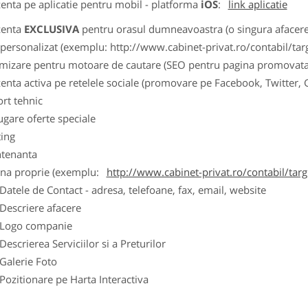
zenta pe aplicatie pentru mobil - platforma
iOS
:
link aplicatie
zenta
EXCLUSIVA
pentru orasul dumneavoastra (o singura afacere p
k personalizat (exemplu: http://www.cabinet-privat.ro/contabil/targ
imizare pentru motoare de cautare (SEO pentru pagina promovata
zenta activa pe retelele sociale (promovare pe Facebook, Twitter,
ort tehnic
ugare oferte speciale
ting
tenanta
ina proprie (exemplu:
http://www.cabinet-privat.ro/contabil/targ
ele de Contact - adresa, telefoane, fax, email, website
scriere afacere
go companie
crierea Serviciilor si a Preturilor
lerie Foto
itionare pe Harta Interactiva