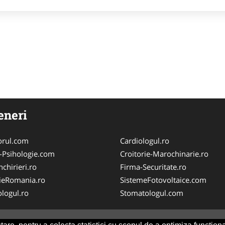
eneri
orul.com
Cardiologul.ro
-Psihologie.com
Croitorie-Marochinarie.ro
chirieri.ro
Firma-Securitate.ro
ieRomania.ro
SistemeFotovoltaice.com
logul.ro
Stomatologul.com