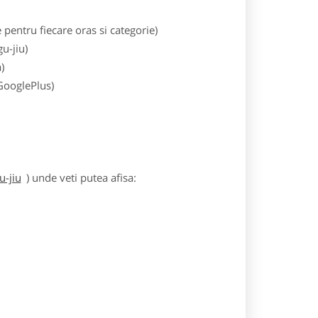
entru fiecare oras si categorie)
u-jiu)
)
 GooglePlus)
u-jiu
) unde veti putea afisa: