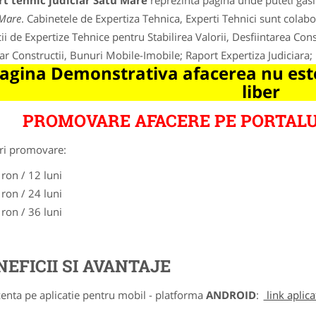
rt tehnic judiciar Satu Mare
reprezinta pagina unde puteti gasi
Mare
. Cabinetele de Expertiza Tehnica, Experti Tehnici sunt colabo
cii de Expertize Tehnice pentru Stabilirea Valorii, Desfiintarea Cons
iar Constructii, Bunuri Mobile-Imobile; Raport Expertiza Judiciara; 
agina Demonstrativa afacerea nu este
liber
PROMOVARE AFACERE PE PORTALU
ri promovare:
 ron / 12 luni
 ron / 24 luni
 ron / 36 luni
NEFICII SI AVANTAJE
zenta pe aplicatie pentru mobil - platforma
ANDROID
:
link aplica