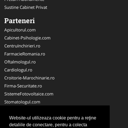
Sustine Cabinet Privat
Parteneri
Apicultorul.com
Cabinet-Psihologie.com
CentruInchirieri.ro
FarmacieRomania.ro
Oftalmologul.ro
Cardiologul.ro
Croitorie-Marochinarie.ro
Firma-Securitate.ro
SistemeFotovoltaice.com
Stomatologul.com
Alpinist-Utilitar.com
Birouri-Cadastru.ro
Website-ul utilizeaza cookie pentru a reţine
detaliile de conectare, pentru a colecta
Cabinet-Individual.ro