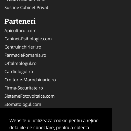
Sustine Cabinet Privat
Parteneri
Apicultorul.com
Cabinet-Psihologie.com
CentruInchirieri.ro
FarmacieRomania.ro
Oftalmologul.ro
Cardiologul.ro
Croitorie-Marochinarie.ro
Firma-Securitate.ro
SistemeFotovoltaice.com
Stomatologul.com
Alpinist-Utilitar.com
Birouri-Cadastru.ro
Website-ul utilizeaza cookie pentru a reţine
detaliile de conectare, pentru a colecta
Cabinet-Individual.ro