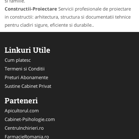
si familie.
Constructii-Proiectare
Servicii profesionale de proiectare
in constructii: arhitectura, structura si documentatii tehnice
pentru cladiri sigure, eficiente si durabile..
Linkuri Utile
Cum platesc
Termeni si Conditii
Preturi Abonamente
Sustine Cabinet Privat
Parteneri
Apicultorul.com
Cabinet-Psihologie.com
CentruInchirieri.ro
FarmacieRomania.ro