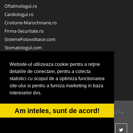
Oftalmologul.ro
Cardiologul.ro
Croitorie-Marochinarie.ro
Firma-Securitate.ro
SistemeFotovoltaice.com
Stomatologul.com
Alpinist-Utilitar.com
Birouri-Cadastru.ro
Website-ul utilizeaza cookie pentru a reţine
detaliile de conectare, pentru a colecta
Cabinet-Individual.ro
statistici cu scopul de a optimiza functionarea
CramaVinuri.ro
site-ului si pentru a furniza marketing in baza
InstalatiiSolare.com
intereselor dvs.
Am inteles, sunt de acord!
© 2014-2026 Powered by
VilonMedia
&
Tokaido Consult
-
ANPC
SOL