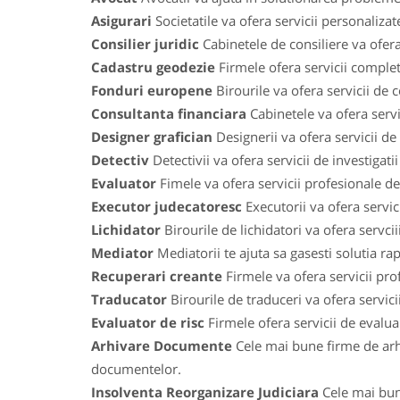
Asigurari
Societatile va ofera servicii personaliza
Consilier juridic
Cabinetele de consiliere va ofera
Cadastru geodezie
Firmele ofera servicii comple
Fonduri europene
Birourile va ofera servicii de
Consultanta financiara
Cabinetele va ofera servic
Designer grafician
Designerii va ofera servicii de
Detectiv
Detectivii va ofera servicii de investigat
Evaluator
Fimele va ofera servicii profesionale de 
Executor judecatoresc
Executorii va ofera servic
Lichidator
Birourile de lichidatori va ofera servci
Mediator
Mediatorii te ajuta sa gasesti solutia ra
Recuperari creante
Firmele va ofera servicii prof
Traducator
Birourile de traduceri va ofera servic
Evaluator de risc
Firmele ofera servicii de evaluari
Arhivare Documente
Cele mai bune firme de arh
documentelor.
Insolventa Reorganizare Judiciara
Cele mai bune