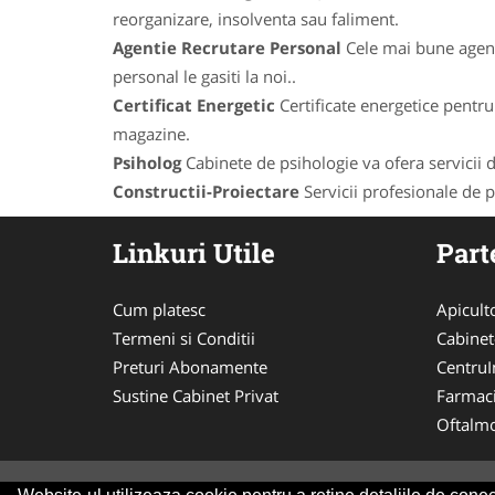
reorganizare, insolventa sau faliment.
Agentie Recrutare Personal
Cele mai bune agenti
personal le gasiti la noi..
Certificat Energetic
Certificate energetice pentru 
magazine.
Psiholog
Cabinete de psihologie va ofera servicii de
Constructii-Proiectare
Servicii profesionale de pr
Linkuri Utile
Part
Cum platesc
Apicult
Termeni si Conditii
Cabinet
Preturi Abonamente
CentruIn
Sustine Cabinet Privat
Farmac
Oftalmo