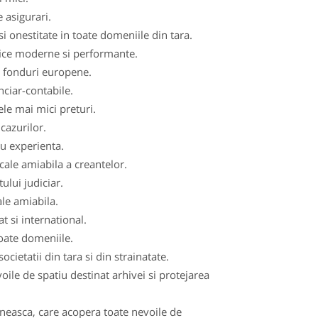
 asigurari.
i onestitate in toate domeniile din tara.
fice moderne si performante.
de fonduri europene.
nciar-contabile.
ele mai mici preturi.
cazurilor.
cu experienta.
cale amiabila a creantelor.
ului judiciar.
ale amiabila.
t si international.
toate domeniile.
ocietatii din tara si din strainatate.
le de spatiu destinat arhivei si protejarea
aneasca, care acopera toate nevoile de