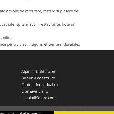
e nevoile de recrutare, testare si plasare de
striale, spitale, scoli, restaurante, hoteluri,
amilie.
ce pentru cladiri sigure, eficiente si durabile..
Alpinist-Utilitar.com
Birouri-Cadastru.ro
Cabinet-Individual.ro
CramaVinuri.ro
InstalatiiSolare.com