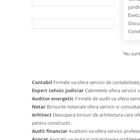
jurid
Execu
Docum
Const
Nu sunt
Contabil
Firmele va ofera servicii de contabilitate,
Expert tehnic judiciar
Cabinetele ofera servicii s
Auditor energetic
Firmele de audit va ofera servic
Notar
Birourile notariale ofera servicii si consulta
Arhitect
Descopera birouri de arhitectura care ofe
pentru constructii..
Audit financiar
Auditorii va ofera servicii profes
Avocat
Avocatii va ajuta in solutionarea problemelo