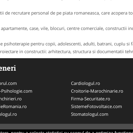
i de recrutare personal de pe piata romaneasca, care acopera toat
apartamente, case, vile, blocuri, centre comerciale, constructii indu
 psihoterapie pentru copii, adolescenti, adulti, batrani, cuplu si f
oiectare in constructii: arhitectura, structura si documentatii tehni
eneri
orul.com
Cardiologul.ro
-Psihologie.com
Croitorie-Marochinarie.ro
chirieri.ro
Firma-Securitate.ro
ieRomania.ro
SistemeFotovoltaice.com
logul.ro
Stomatologul.com