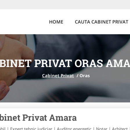
HOME
CAUTA CABINET PRIVAT
BINET PRIVAT ORAS AM
Cabinet Privat
/
Oras
binet Privat Amara
bil | Expert tehnic judiciar | Auditor energetic | Notar | Arhitect 