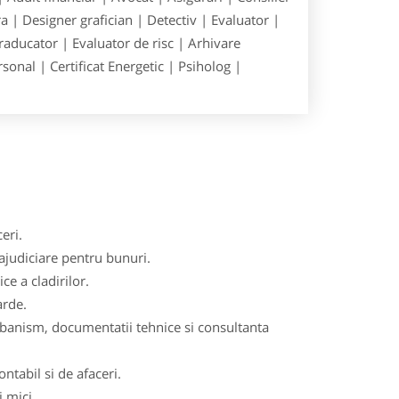
 | Designer grafician | Detectiv | Evaluator |
raducator | Evaluator de risc | Arhivare
onal | Certificat Energetic | Psiholog |
eri.
rajudiciare pentru bunuri.
ce a cladirilor.
arde.
urbanism, documentatii tehnice si consultanta
tabil si de afaceri.
i mici.