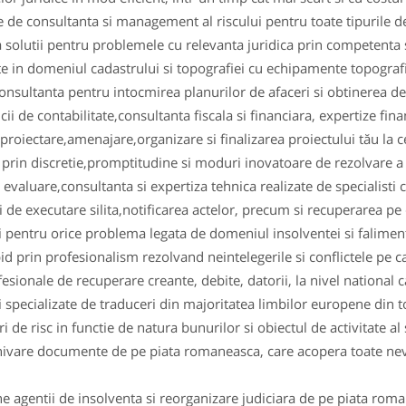
te de consultanta si management al riscului pentru toate tipurile de
 solutii pentru problemele cu relevanta juridica prin competenta s
te in domeniul cadastrului si topografiei cu echipamente topogra
 consultanta pentru intocmirea planurilor de afaceri si obtinerea 
ii de contabilitate,consultanta fiscala si financiara, expertize fina
 proiectare,amenajare,organizare si finalizarea proiectului tău la c
ii prin discretie,promptitudine si moduri inovatoare de rezolvare a 
evaluare,consultanta si expertiza tehnica realizate de specialisti 
i de executare silita,notificarea actelor, precum si recuperarea pe 
ii pentru orice problema legata de domeniul insolventei si faliment
pid prin profesionalism rezolvand neintelegerile si conflictele pe c
esionale de recuperare creante, debite, datorii, la nivel national ca
ii specializate de traduceri din majoritatea limbilor europene din 
 de risc in functie de natura bunurilor si obiectul de activitate al s
ivare documente de pe piata romaneasca, care acopera toate nevoi
 agentii de insolventa si reorganizare judiciara de pe piata rom