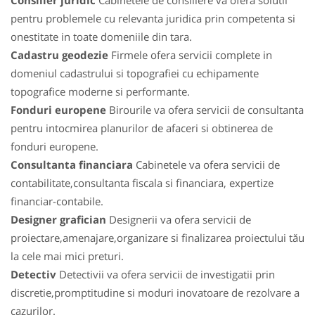
Consilier juridic
Cabinetele de consiliere va ofera solutii
pentru problemele cu relevanta juridica prin competenta si
onestitate in toate domeniile din tara.
Cadastru geodezie
Firmele ofera servicii complete in
domeniul cadastrului si topografiei cu echipamente
topografice moderne si performante.
Fonduri europene
Birourile va ofera servicii de consultanta
pentru intocmirea planurilor de afaceri si obtinerea de
fonduri europene.
Consultanta financiara
Cabinetele va ofera servicii de
contabilitate,consultanta fiscala si financiara, expertize
financiar-contabile.
Designer grafician
Designerii va ofera servicii de
proiectare,amenajare,organizare si finalizarea proiectului tău
la cele mai mici preturi.
Detectiv
Detectivii va ofera servicii de investigatii prin
discretie,promptitudine si moduri inovatoare de rezolvare a
cazurilor.