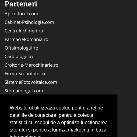
Parteneri
Apicultorul.com
Cabinet-Psihologie.com
CentruInchirieri.ro
FarmacieRomania.ro
Oftalmologul.ro
Cardiologul.ro
Croitorie-Marochinarie.ro
Firma-Securitate.ro
SistemeFotovoltaice.com
Stomatologul.com
Alpinist-Utilitar.com
Birouri-Cadastru.ro
Website-ul utilizeaza cookie pentru a reţine
detaliile de conectare, pentru a colecta
Cabinet-Individual.ro
statistici cu scopul de a optimiza functionarea
CramaVinuri.ro
site-ului si pentru a furniza marketing in baza
InstalatiiSolare.com