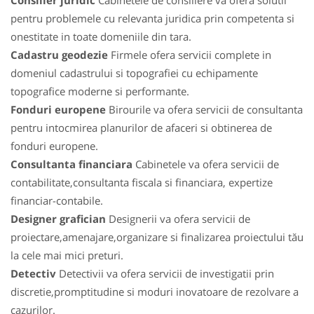
Consilier juridic
Cabinetele de consiliere va ofera solutii
pentru problemele cu relevanta juridica prin competenta si
onestitate in toate domeniile din tara.
Cadastru geodezie
Firmele ofera servicii complete in
domeniul cadastrului si topografiei cu echipamente
topografice moderne si performante.
Fonduri europene
Birourile va ofera servicii de consultanta
pentru intocmirea planurilor de afaceri si obtinerea de
fonduri europene.
Consultanta financiara
Cabinetele va ofera servicii de
contabilitate,consultanta fiscala si financiara, expertize
financiar-contabile.
Designer grafician
Designerii va ofera servicii de
proiectare,amenajare,organizare si finalizarea proiectului tău
la cele mai mici preturi.
Detectiv
Detectivii va ofera servicii de investigatii prin
discretie,promptitudine si moduri inovatoare de rezolvare a
cazurilor.