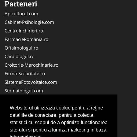
Parteneri
Apicultorul.com
Cabinet-Psihologie.com
CentruInchirieri.ro
FarmacieRomania.ro
Oftalmologul.ro
Cardiologul.ro
Croitorie-Marochinarie.ro
Firma-Securitate.ro
SistemeFotovoltaice.com
Stomatologul.com
Alpinist-Utilitar.com
Birouri-Cadastru.ro
Website-ul utilizeaza cookie pentru a reţine
detaliile de conectare, pentru a colecta
Cabinet-Individual.ro
statistici cu scopul de a optimiza functionarea
CramaVinuri.ro
site-ului si pentru a furniza marketing in baza
InstalatiiSolare.com