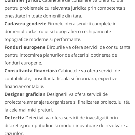
Consilier juridic
Cabinetele de consiliere va ofera solutii
pentru problemele cu relevanta juridica prin competenta si
onestitate in toate domeniile din tara.
Cadastru geodezie
Firmele ofera servicii complete in
domeniul cadastrului si topografiei cu echipamente
topografice moderne si performante.
Fonduri europene
Birourile va ofera servicii de consultanta
pentru intocmirea planurilor de afaceri si obtinerea de
fonduri europene.
Consultanta financiara
Cabinetele va ofera servicii de
contabilitate,consultanta fiscala si financiara, expertize
financiar-contabile.
Designer grafician
Designerii va ofera servicii de
proiectare,amenajare,organizare si finalizarea proiectului tău
la cele mai mici preturi.
Detectiv
Detectivii va ofera servicii de investigatii prin
discretie,promptitudine si moduri inovatoare de rezolvare a
cazurilor.