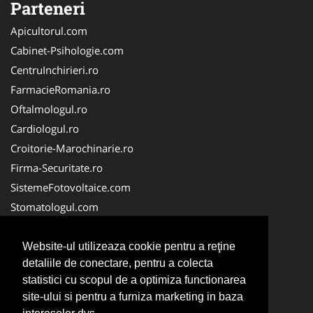
Parteneri
Apicultorul.com
Cabinet-Psihologie.com
CentruInchirieri.ro
FarmacieRomania.ro
Oftalmologul.ro
Cardiologul.ro
Croitorie-Marochinarie.ro
Firma-Securitate.ro
SistemeFotovoltaice.com
Stomatologul.com
Alpinist-Utilitar.com
Birouri-Cadastru.ro
Website-ul utilizeaza cookie pentru a reţine
detaliile de conectare, pentru a colecta
Cabinet-Individual.ro
statistici cu scopul de a optimiza functionarea
CramaVinuri.ro
site-ului si pentru a furniza marketing in baza
InstalatiiSolare.com