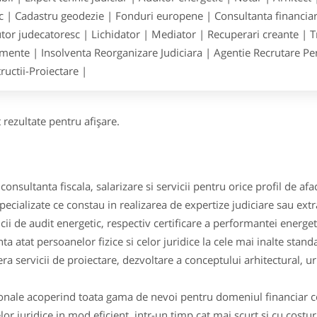
ic | Cadastru geodezie | Fonduri europene | Consultanta financiara
tor judecatoresc | Lichidator | Mediator | Recuperari creante | T
ente | Insolventa Reorganizare Judiciara | Agentie Recrutare Pers
ructii-Proiectare |
 rezultate pentru afişare.
consultanta fiscala, salarizare si servicii pentru orice profil de afac
pecializate ce constau in realizarea de expertize judiciare sau ext
ii de audit energetic, respectiv certificare a performantei energeti
nta atat persoanelor fizice si celor juridice la cele mai inalte stand
ra servicii de proiectare, dezvoltare a conceptului arhitectural, 
ionale acoperind toata gama de nevoi pentru domeniul financiar con
r juridice in mod eficient, intr-un timp cat mai scurt si cu costur