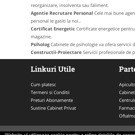
reorganizare, insolventa sau faliment.
Agentie Recrutare Personal
Cele mai bune agenti
personal le gasiti la noi..
Certificat Energetic
Certificate energetice pentru 
magazine.
Psiholog
Cabinete de psihologie va ofera servicii de
Constructii-Proiectare
Servicii profesionale de pr
Linkuri Utile
Part
Cum platesc
Apicult
Termeni si Conditii
Cabinet
Preturi Abonamente
CentruIn
Sustine Cabinet Privat
Farmac
Oftalmo