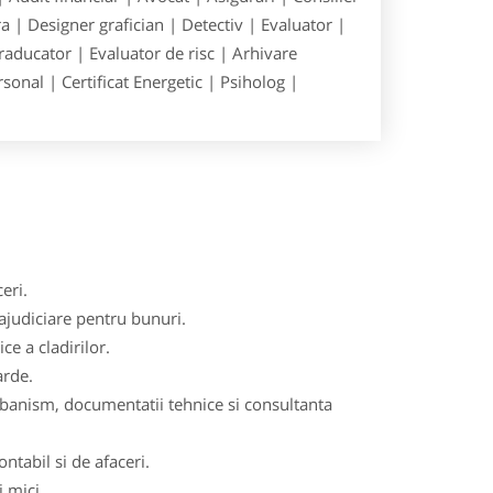
 | Designer grafician | Detectiv | Evaluator |
raducator | Evaluator de risc | Arhivare
onal | Certificat Energetic | Psiholog |
eri.
rajudiciare pentru bunuri.
ce a cladirilor.
arde.
urbanism, documentatii tehnice si consultanta
tabil si de afaceri.
i mici.