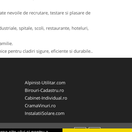
e nevoile de recrutare, testare si plasare de
striale, spitale, scoli, restaurante, hoteluri,
amilie.
ce pentru cladiri sigure, eficiente si durabile..
Alpinist-Utilitar.com
Birouri-Cadastru.ro
Cabinet-Individual.ro
CramaVinuri.ro
InstalatiiSolare.com