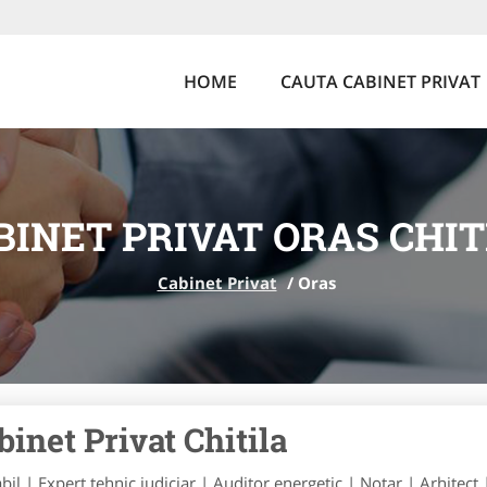
HOME
CAUTA CABINET PRIVAT
BINET PRIVAT ORAS CHIT
Cabinet Privat
/
Oras
binet Privat Chitila
bil | Expert tehnic judiciar | Auditor energetic | Notar | Arhitect 