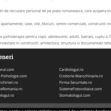
i de recrutare personal de pe piata romaneasca, care acopera toat
apartamente, case, vile, blocuri, centre comerciale, constructii indu
 psihoterapie pentru copii, adolescenti, adulti, batrani, cuplu si f
oiectare in constructii: arhitectura, structura si documentatii tehni
eneri
orul.com
Cardiologul.ro
-Psihologie.com
Croitorie-Marochinarie.ro
chirieri.ro
Firma-Securitate.ro
ieRomania.ro
SistemeFotovoltaice.com
logul.ro
Stomatologul.com