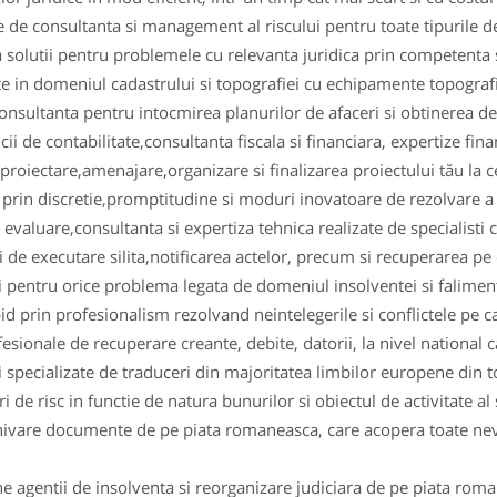
te de consultanta si management al riscului pentru toate tipurile de
 solutii pentru problemele cu relevanta juridica prin competenta s
te in domeniul cadastrului si topografiei cu echipamente topogra
 consultanta pentru intocmirea planurilor de afaceri si obtinerea 
ii de contabilitate,consultanta fiscala si financiara, expertize fina
 proiectare,amenajare,organizare si finalizarea proiectului tău la c
ii prin discretie,promptitudine si moduri inovatoare de rezolvare a 
evaluare,consultanta si expertiza tehnica realizate de specialisti 
i de executare silita,notificarea actelor, precum si recuperarea pe 
ii pentru orice problema legata de domeniul insolventei si faliment
pid prin profesionalism rezolvand neintelegerile si conflictele pe c
esionale de recuperare creante, debite, datorii, la nivel national ca
ii specializate de traduceri din majoritatea limbilor europene din 
 de risc in functie de natura bunurilor si obiectul de activitate al s
ivare documente de pe piata romaneasca, care acopera toate nevoi
 agentii de insolventa si reorganizare judiciara de pe piata rom