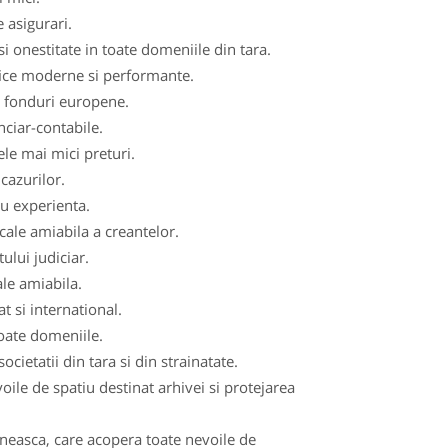
 asigurari.
i onestitate in toate domeniile din tara.
fice moderne si performante.
de fonduri europene.
nciar-contabile.
ele mai mici preturi.
cazurilor.
cu experienta.
cale amiabila a creantelor.
ului judiciar.
ale amiabila.
t si international.
toate domeniile.
ocietatii din tara si din strainatate.
le de spatiu destinat arhivei si protejarea
aneasca, care acopera toate nevoile de