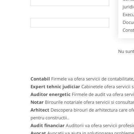
jurid
Execu
Docum
Const
Nu sunt
Contabil
Firmele va ofera servicii de contabilitate,
Expert tehnic judiciar
Cabinetele ofera servicii s
Auditor energetic
Firmele de audit va ofera servic
Notar
Birourile notariale ofera servicii si consulta
Arhitect
Descopera birouri de arhitectura care ofe
pentru constructii..
Audit financiar
Auditorii va ofera servicii profes
Avocat
Avocatii va ajuta in solutionarea problemelo