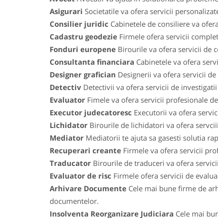
Asigurari
Societatile va ofera servicii personaliza
Consilier juridic
Cabinetele de consiliere va ofera
Cadastru geodezie
Firmele ofera servicii comple
Fonduri europene
Birourile va ofera servicii de
Consultanta financiara
Cabinetele va ofera servic
Designer grafician
Designerii va ofera servicii de
Detectiv
Detectivii va ofera servicii de investigat
Evaluator
Fimele va ofera servicii profesionale de 
Executor judecatoresc
Executorii va ofera servic
Lichidator
Birourile de lichidatori va ofera servci
Mediator
Mediatorii te ajuta sa gasesti solutia ra
Recuperari creante
Firmele va ofera servicii prof
Traducator
Birourile de traduceri va ofera servic
Evaluator de risc
Firmele ofera servicii de evaluari
Arhivare Documente
Cele mai bune firme de arh
documentelor.
Insolventa Reorganizare Judiciara
Cele mai bune