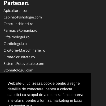
Parteneri
Apicultorul.com
Cabinet-Psihologie.com
CentruInchirieri.ro
FarmacieRomania.ro
Oftalmologul.ro
Cardiologul.ro
Croitorie-Marochinarie.ro
Firma-Securitate.ro
SistemeFotovoltaice.com
Stomatologul.com
Alpinist-Utilitar.com
Birouri-Cadastru.ro
Website-ul utilizeaza cookie pentru a reţine
detaliile de conectare, pentru a colecta
Cabinet-Individual.ro
statistici cu scopul de a optimiza functionarea
CramaVinuri.ro
site-ului si pentru a furniza marketing in baza
InstalatiiSolare.com