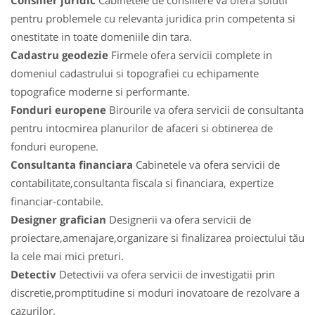
Consilier juridic
Cabinetele de consiliere va ofera solutii
pentru problemele cu relevanta juridica prin competenta si
onestitate in toate domeniile din tara.
Cadastru geodezie
Firmele ofera servicii complete in
domeniul cadastrului si topografiei cu echipamente
topografice moderne si performante.
Fonduri europene
Birourile va ofera servicii de consultanta
pentru intocmirea planurilor de afaceri si obtinerea de
fonduri europene.
Consultanta financiara
Cabinetele va ofera servicii de
contabilitate,consultanta fiscala si financiara, expertize
financiar-contabile.
Designer grafician
Designerii va ofera servicii de
proiectare,amenajare,organizare si finalizarea proiectului tău
la cele mai mici preturi.
Detectiv
Detectivii va ofera servicii de investigatii prin
discretie,promptitudine si moduri inovatoare de rezolvare a
cazurilor.