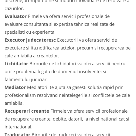
discretie,promptitudine si moduri inovatoare de rezolvare a
cazurilor.
Evaluator
Fimele va ofera servicii profesionale de
evaluare,consultanta si expertiza tehnica realizate de
specialisti cu experienta.
Executor judecatoresc
Executorii va ofera servici de
executare silita,notificarea actelor, precum si recuperarea pe
cale amiabila a creantelor.
Lichidator
Birourile de lichidatori va ofera servciii pentru
orice problema legata de domeniul insolventei si
falimentului judiciar.
Mediator
Mediatorii te ajuta sa gasesti solutia rapid prin
profesionalism rezolvand neintelegerile si conflictele pe cale
amiabila.
Recuperari creante
Firmele va ofera servicii profesionale
de recuperare creante, debite, datorii, la nivel national cat si
international.
Traducator
Birourile de traduceri va ofera servicii