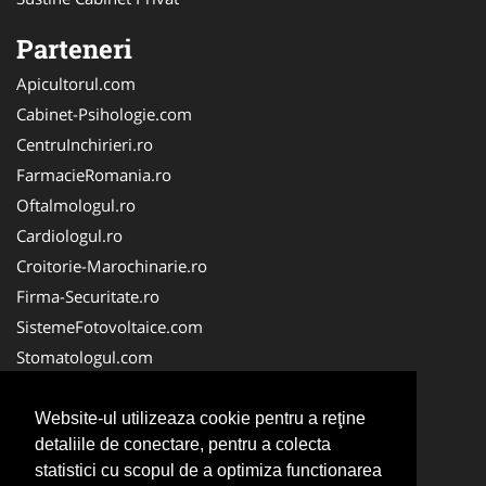
Parteneri
Apicultorul.com
Cabinet-Psihologie.com
CentruInchirieri.ro
FarmacieRomania.ro
Oftalmologul.ro
Cardiologul.ro
Croitorie-Marochinarie.ro
Firma-Securitate.ro
SistemeFotovoltaice.com
Stomatologul.com
Alpinist-Utilitar.com
Birouri-Cadastru.ro
Website-ul utilizeaza cookie pentru a reţine
detaliile de conectare, pentru a colecta
Cabinet-Individual.ro
statistici cu scopul de a optimiza functionarea
CramaVinuri.ro