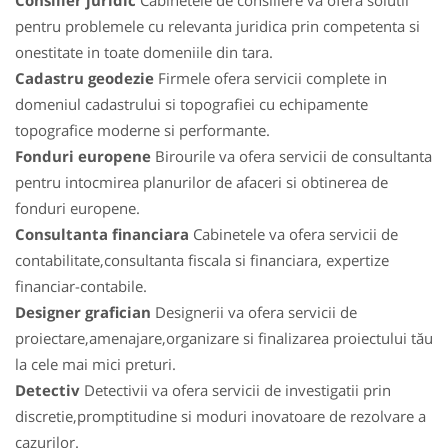
Consilier juridic
Cabinetele de consiliere va ofera solutii
pentru problemele cu relevanta juridica prin competenta si
onestitate in toate domeniile din tara.
Cadastru geodezie
Firmele ofera servicii complete in
domeniul cadastrului si topografiei cu echipamente
topografice moderne si performante.
Fonduri europene
Birourile va ofera servicii de consultanta
pentru intocmirea planurilor de afaceri si obtinerea de
fonduri europene.
Consultanta financiara
Cabinetele va ofera servicii de
contabilitate,consultanta fiscala si financiara, expertize
financiar-contabile.
Designer grafician
Designerii va ofera servicii de
proiectare,amenajare,organizare si finalizarea proiectului tău
la cele mai mici preturi.
Detectiv
Detectivii va ofera servicii de investigatii prin
discretie,promptitudine si moduri inovatoare de rezolvare a
cazurilor.