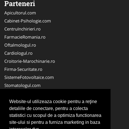
Parteneri
Apicultorul.com
Cabinet-Psihologie.com
CentruInchirieri.ro
FarmacieRomania.ro
Oftalmologul.ro
Cardiologul.ro
Croitorie-Marochinarie.ro
Firma-Securitate.ro
SistemeFotovoltaice.com
Stomatologul.com
Alpinist-Utilitar.com
Birouri-Cadastru.ro
Website-ul utilizeaza cookie pentru a reţine
detaliile de conectare, pentru a colecta
Cabinet-Individual.ro
statistici cu scopul de a optimiza functionarea
CramaVinuri.ro
site-ului si pentru a furniza marketing in baza
InstalatiiSolare.com