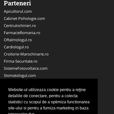
Parteneri
Apicultorul.com
Cabinet-Psihologie.com
CentruInchirieri.ro
FarmacieRomania.ro
Oftalmologul.ro
Cardiologul.ro
Croitorie-Marochinarie.ro
Firma-Securitate.ro
SistemeFotovoltaice.com
Stomatologul.com
Alpinist-Utilitar.com
Birouri-Cadastru.ro
Website-ul utilizeaza cookie pentru a reţine
detaliile de conectare, pentru a colecta
Cabinet-Individual.ro
statistici cu scopul de a optimiza functionarea
CramaVinuri.ro
site-ului si pentru a furniza marketing in baza
InstalatiiSolare.com