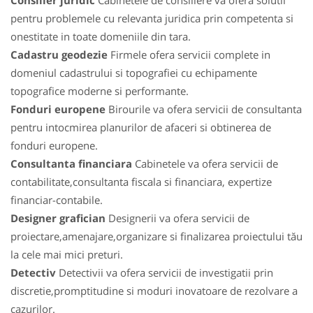
Consilier juridic
Cabinetele de consiliere va ofera solutii
pentru problemele cu relevanta juridica prin competenta si
onestitate in toate domeniile din tara.
Cadastru geodezie
Firmele ofera servicii complete in
domeniul cadastrului si topografiei cu echipamente
topografice moderne si performante.
Fonduri europene
Birourile va ofera servicii de consultanta
pentru intocmirea planurilor de afaceri si obtinerea de
fonduri europene.
Consultanta financiara
Cabinetele va ofera servicii de
contabilitate,consultanta fiscala si financiara, expertize
financiar-contabile.
Designer grafician
Designerii va ofera servicii de
proiectare,amenajare,organizare si finalizarea proiectului tău
la cele mai mici preturi.
Detectiv
Detectivii va ofera servicii de investigatii prin
discretie,promptitudine si moduri inovatoare de rezolvare a
cazurilor.