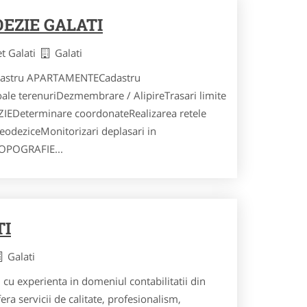
EZIE GALATI
et Galati
Galati
adastru APARTAMENTECadastru
ale terenuriDezmembrare / AlipireTrasari limite
ZIEDeterminare coordonateRealizarea retele
geodeziceMonitorizari deplasari in
TOPOGRAFIE...
TI
Galati
 cu experienta in domeniul contabilitatii din
ra servicii de calitate, profesionalism,