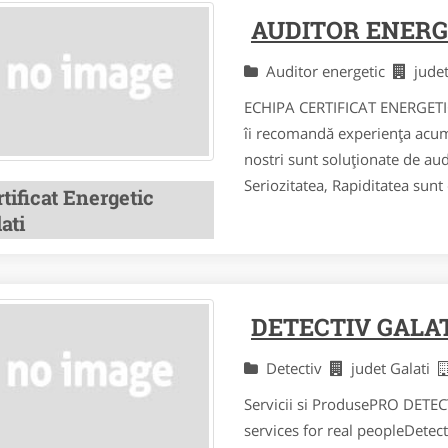
AUDITOR ENERG
Auditor energetic
jude
ECHIPA CERTIFICAT ENERGETIC 
îi recomandă experiența acumu
nostri sunt soluționate de aud
Seriozitatea, Rapiditatea sunt c
tificat Energetic
ati
DETECTIV GALA
Detectiv
judet Galati
Servicii si ProdusePRO DETEC
services for real peopleDetec