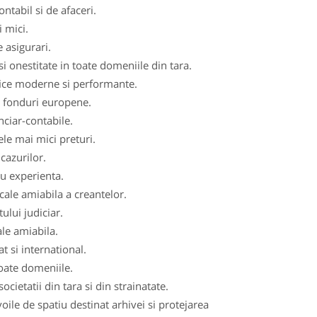
tabil si de afaceri.
i mici.
 asigurari.
i onestitate in toate domeniile din tara.
fice moderne si performante.
de fonduri europene.
nciar-contabile.
ele mai mici preturi.
cazurilor.
cu experienta.
cale amiabila a creantelor.
ului judiciar.
ale amiabila.
t si international.
toate domeniile.
ocietatii din tara si din strainatate.
le de spatiu destinat arhivei si protejarea