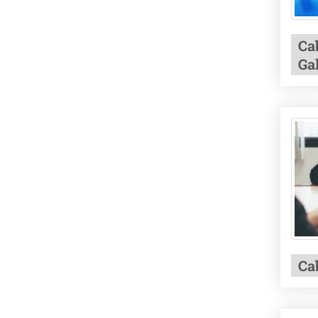
Ca
Gal
Cab