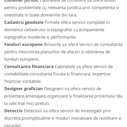
Consilier juridic
Cabinetele de consiliere va ofera solutii
pentru problemele cu relevanta juridica prin competenta si
onestitate in toate domeniile din tara.
Cadastru geodezie
Firmele ofera servicii complete in
domeniul cadastrului si topografiei cu echipamente
topografice moderne si performante.
Fonduri europene
Birourile va ofera servicii de consultanta
pentru intocmirea planurilor de afaceri si obtinerea de
fonduri europene.
Consultanta financiara
Cabinetele va ofera servicii de
contabilitate,consultanta fiscala si financiara, expertize
financiar-contabile.
Designer grafician
Designerii va ofera servicii de
proiectare,amenajare,organizare si finalizarea proiectului tău
la cele mai mici preturi.
Detectiv
Detectivii va ofera servicii de investigatii prin
discretie,promptitudine si moduri inovatoare de rezolvare a
cazurilor.