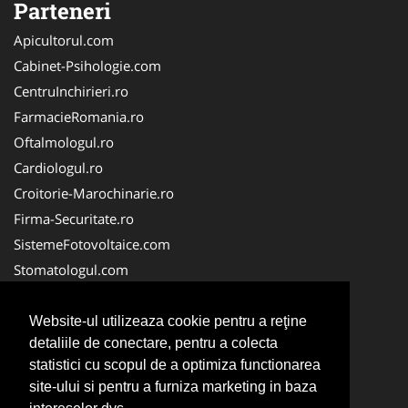
Parteneri
Apicultorul.com
Cabinet-Psihologie.com
CentruInchirieri.ro
FarmacieRomania.ro
Oftalmologul.ro
Cardiologul.ro
Croitorie-Marochinarie.ro
Firma-Securitate.ro
SistemeFotovoltaice.com
Stomatologul.com
Alpinist-Utilitar.com
Birouri-Cadastru.ro
Website-ul utilizeaza cookie pentru a reţine
detaliile de conectare, pentru a colecta
Cabinet-Individual.ro
statistici cu scopul de a optimiza functionarea
CramaVinuri.ro
site-ului si pentru a furniza marketing in baza
InstalatiiSolare.com