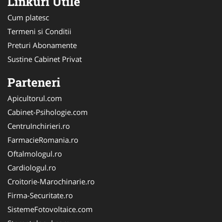
Linkuri Utile
Cum platesc
Termeni si Conditii
Preturi Abonamente
Sustine Cabinet Privat
Parteneri
Apicultorul.com
Cabinet-Psihologie.com
CentruInchirieri.ro
FarmacieRomania.ro
Oftalmologul.ro
Cardiologul.ro
Croitorie-Marochinarie.ro
Firma-Securitate.ro
SistemeFotovoltaice.com