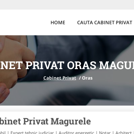
HOME
CAUTA CABINET PRIVAT
INET PRIVAT ORAS MAGU
Cabinet Privat
/
Oras
binet Privat Magurele
bil | Expert tehnic judiciar | Auditor energetic | Notar | Arhitect 