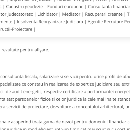
ic | Cadastru geodezie | Fonduri europene | Consultanta financiara
tor judecatoresc | Lichidator | Mediator | Recuperari creante | T
ente | Insolventa Reorganizare Judiciara | Agentie Recrutare Pers
ructii-Proiectare |
 rezultate pentru afişare.
consultanta fiscala, salarizare si servicii pentru orice profil de afac
pecializate ce constau in realizarea de expertize judiciare sau ext
ii de audit energetic, respectiv certificare a performantei energeti
nta atat persoanelor fizice si celor juridice la cele mai inalte stand
ra servicii de proiectare, dezvoltare a conceptului arhitectural, 
ionale acoperind toata gama de nevoi pentru domeniul financiar con
r juridice in mod eficient, intr-un timp cat mai scurt si cu costur