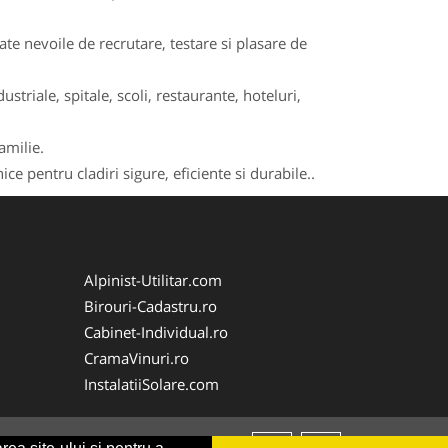
e nevoile de recrutare, testare si plasare de
striale, spitale, scoli, restaurante, hoteluri,
amilie.
ce pentru cladiri sigure, eficiente si durabile..
Alpinist-Utilitar.com
Birouri-Cadastru.ro
Cabinet-Individual.ro
CramaVinuri.ro
InstalatiiSolare.com