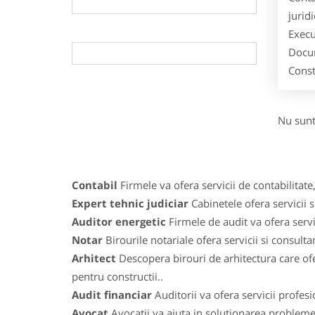
jurid
Execu
Docum
Const
Nu sunt
Contabil
Firmele va ofera servicii de contabilitate,
Expert tehnic judiciar
Cabinetele ofera servicii s
Auditor energetic
Firmele de audit va ofera servic
Notar
Birourile notariale ofera servicii si consulta
Arhitect
Descopera birouri de arhitectura care ofe
pentru constructii..
Audit financiar
Auditorii va ofera servicii profes
Avocat
Avocatii va ajuta in solutionarea problemelo