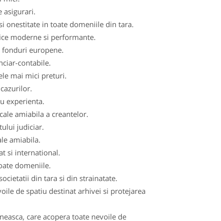
 asigurari.
i onestitate in toate domeniile din tara.
fice moderne si performante.
de fonduri europene.
nciar-contabile.
ele mai mici preturi.
cazurilor.
cu experienta.
cale amiabila a creantelor.
ului judiciar.
ale amiabila.
t si international.
toate domeniile.
ocietatii din tara si din strainatate.
le de spatiu destinat arhivei si protejarea
aneasca, care acopera toate nevoile de