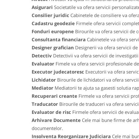
Asigurari
Societatile va ofera servicii personaliza
Consilier juridic
Cabinetele de consiliere va ofera
Cadastru geodezie
Firmele ofera servicii comple
Fonduri europene
Birourile va ofera servicii de
Consultanta financiara
Cabinetele va ofera servic
Designer grafician
Designerii va ofera servicii de
Detectiv
Detectivii va ofera servicii de investigat
Evaluator
Fimele va ofera servicii profesionale de 
Executor judecatoresc
Executorii va ofera servic
Lichidator
Birourile de lichidatori va ofera servci
Mediator
Mediatorii te ajuta sa gasesti solutia ra
Recuperari creante
Firmele va ofera servicii prof
Traducator
Birourile de traduceri va ofera servic
Evaluator de risc
Firmele ofera servicii de evaluari
Arhivare Documente
Cele mai bune firme de arh
documentelor.
Insolventa Reorganizare Judiciara
Cele mai bune