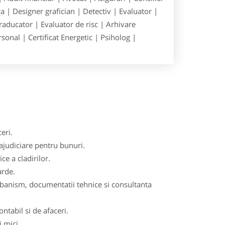
 | Designer grafician | Detectiv | Evaluator |
raducator | Evaluator de risc | Arhivare
onal | Certificat Energetic | Psiholog |
eri.
rajudiciare pentru bunuri.
ce a cladirilor.
arde.
urbanism, documentatii tehnice si consultanta
tabil si de afaceri.
i mici.