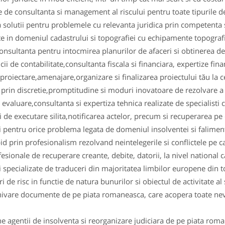
te de consultanta si management al riscului pentru toate tipurile de
 solutii pentru problemele cu relevanta juridica prin competenta s
te in domeniul cadastrului si topografiei cu echipamente topogra
 consultanta pentru intocmirea planurilor de afaceri si obtinerea 
ii de contabilitate,consultanta fiscala si financiara, expertize fina
 proiectare,amenajare,organizare si finalizarea proiectului tău la c
ii prin discretie,promptitudine si moduri inovatoare de rezolvare a 
evaluare,consultanta si expertiza tehnica realizate de specialisti 
i de executare silita,notificarea actelor, precum si recuperarea pe 
ii pentru orice problema legata de domeniul insolventei si faliment
pid prin profesionalism rezolvand neintelegerile si conflictele pe c
esionale de recuperare creante, debite, datorii, la nivel national ca
ii specializate de traduceri din majoritatea limbilor europene din 
 de risc in functie de natura bunurilor si obiectul de activitate al s
ivare documente de pe piata romaneasca, care acopera toate nevoi
 agentii de insolventa si reorganizare judiciara de pe piata rom