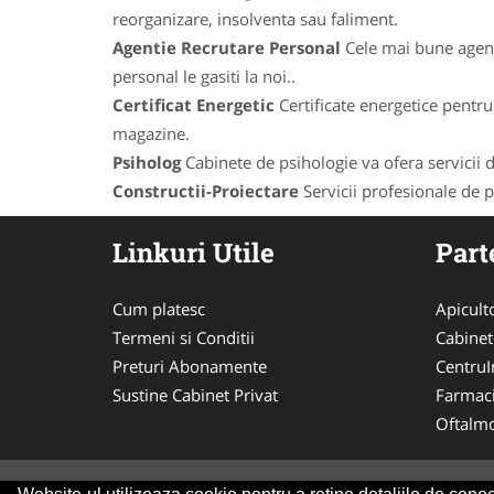
reorganizare, insolventa sau faliment.
Agentie Recrutare Personal
Cele mai bune agenti
personal le gasiti la noi..
Certificat Energetic
Certificate energetice pentru 
magazine.
Psiholog
Cabinete de psihologie va ofera servicii de
Constructii-Proiectare
Servicii profesionale de pr
Linkuri Utile
Part
Cum platesc
Apicult
Termeni si Conditii
Cabinet
Preturi Abonamente
CentruIn
Sustine Cabinet Privat
Farmac
Oftalmo