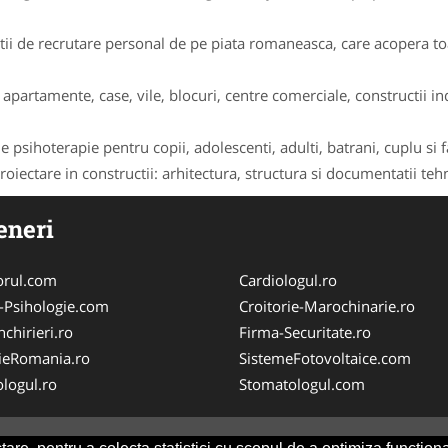
i de recrutare personal de pe piata romaneasca, care acopera toat
apartamente, case, vile, blocuri, centre comerciale, constructii indu
 psihoterapie pentru copii, adolescenti, adulti, batrani, cuplu si f
oiectare in constructii: arhitectura, structura si documentatii tehni
eneri
orul.com
Cardiologul.ro
-Psihologie.com
Croitorie-Marochinarie.ro
chirieri.ro
Firma-Securitate.ro
ieRomania.ro
SistemeFotovoltaice.com
logul.ro
Stomatologul.com